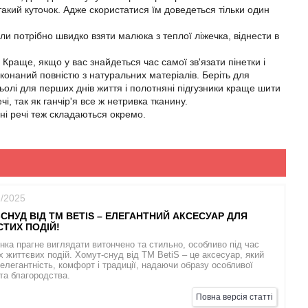
такий куточок. Адже скористатися їм доведеться тільки один
ли потрібно швидко взяти малюка з теплої ліжечка, віднести в
Краще, якщо у вас знайдеться час самої зв'язати пінетки і
онаний повністю з натуральних матеріалів. Беріть для
Льолі для перших днів життя і полотняні підгузники краще шити
і, так як ганчір'я все ж нетривка тканину.
ані речі теж складаються окремо.
2/2025
СНУД ВІД TM BETIS – ЕЛЕГАНТНИЙ АКСЕСУАР ДЛЯ
ТИХ ПОДІЙ!
нка прагне виглядати витончено та стильно, особливо під час
 життєвих подій. Хомут-снуд від TM BetiS – це аксесуар, який
елегантність, комфорт і традиції, надаючи образу особливої
 та благородства.
Повна версія статті