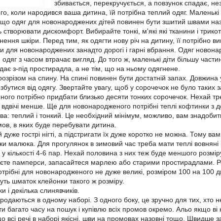
збивається, перекручується, а повзунок спадає, незр
го, коли народився ваша дитина, їй потрібна теплий одяг. Маленькі д
, що одяг для новонароджених дітей повинен бути зшитий швами назо
 створювати дискомфорт. Вибирайте тонкі, м'які які тканини і трико
ення шкіри. Перед тим, як одягти нову річ на дитину, її потрібно ви
и для новонароджених занадто дорогі і гарні вбрання. Одяг новонар
 одяг з часом втрачає вигляд. До того ж, маленькі діти більшу част
дає з-під простирадла, а не тім, що на ньому одягнене.
озрізом на спину. На спині повинен бути достатній запах. Довжина 
збутися від одягу. Звертайте увагу, щоб у сорочечок не було таких з
ого потрібно придбати близько десяти тонких сорочечок. Нехай трет
 вдвічі менше. Ще для новонародженого потрібні теплі кофтинки з до
ва: теплий і тонкий. Це необхідний мінімум, можливо, вам знадобит
мов, в яких буде перебувати дитина.
 дуже гострі нігті, а підстригати їх дуже коротко не можна. Тому в
ки малюка. Для прогулянок в зимовий час треба мати теплі вовняні 
 у кількості 4-6 пар. Нехай половина з них теж буде меншого розмір
єте памперси, запасайтеся марлею або старими простирадлами. Розм
трібні для новонародженого не дуже великі, розміром 100 на 100 д
уть шматок клейонки такого ж розміру.
и і декілька слинявчиків.
 продаються в одному наборі. З одного боку, це зручно для тих, хто 
и багато часу на пошук і купівлю всіх промов окремо. Альо якщо ві к
о всі речі в наборі якісні, шви на промовах назовні тощо. Швидше 