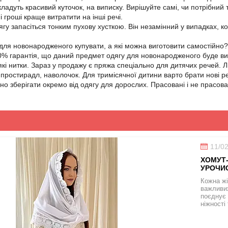
ладуть красивий куточок, на виписку. Вирішуйте самі, чи потрібний 
 гроші краще витратити на інші речі.
гу запасіться тонким пухову хусткою. Він незамінний у випадках, ко
 для новонародженого купувати, а які можна виготовити самостійно? 
0% гарантія, що даний предмет одягу для новонародженого буде вик
'які нитки. Зараз у продажу є пряжа спеціально для дитячих речей. 
 простирадл, наволочок. Для тримісячної дитини варто брати нові реч
бно зберігати окремо від одягу для дорослих. Прасовані і не прасов
11/0
ХОМУТ-
УРОЧИС
Кожна жі
важливих
поєднує 
ніжності