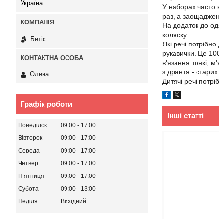
Україна
У наборах часто к
раз, а заощаджені
На додаток до одя
коляску.
Бетіс
Які речі потрібно
рукавички. Це 10
в'язання тонкі, м
з дрантя - старих
Олена
Дитячі речі потрі
Графік роботи
Інші статті
Понеділок
09:00
17:00
Вівторок
09:00
17:00
Середа
09:00
17:00
Четвер
09:00
17:00
Пʼятниця
09:00
17:00
Субота
09:00
13:00
Неділя
Вихідний