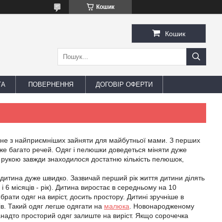
Кошик
Кошик
ТА
ПОВЕРНЕННЯ
ДОГОВІР ОФЕРТИ
дне з найприємніших зайняти для майбутньої мами. З перших
уже багато речей. Одяг і пелюшки доведеться міняти дуже
д рукою завжди знаходилося достатню кількість пелюшок,
 дитина дуже швидко. Зазвичай перший рік життя дитини ділять
 і 6 місяців - рік). Дитина виростає в середньому на 10
брати одяг на виріст, досить простору. Дитині зручніше в
ів. Такий одяг легше одягати на
малюка
. Новонародженому
 Занадто просторий одяг залиште на виріст. Якщо сорочечка