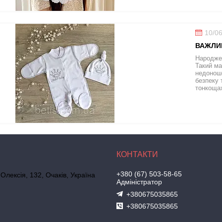
10/0
ВАЖЛИ
Народжен
Такий ма
недоноше
безпеку 
тонкощах
+380 (67) 503-58-65
 Олексія, 132, Очаків, Україна
Адміністратор
+380675035865
+380675035865