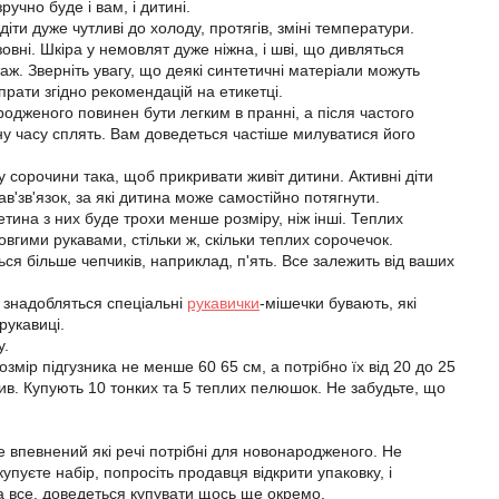
учно буде і вам, і дитині.
іти дуже чутливі до холоду, протягів, зміні температури.
вні. Шкіра у немовлят дуже ніжна, і шві, що дивляться
таж. Зверніть увагу, що деякі синтетичні матеріали можуть
прати згідно рекомендацій на етикетці.
одженого повинен бути легким в пранні, а після частого
ину часу сплять. Вам доведеться частіше милуватися його
у сорочини така, щоб прикривати живіт дитини. Активні діти
ав'зв'язок, за які дитина може самостійно потягнути.
ина з них буде трохи менше розміру, ніж інші. Теплих
вгими рукавами, стільки ж, скільки теплих сорочечок.
ься більше чепчиків, наприклад, п'ять. Все залежить від ваших
ам знадобляться спеціальні
рукавички
-мішечки бувають, які
рукавиці.
у.
ір підгузника не менше 60 65 см, а потрібно їх від 20 до 25
ив. Купують 10 тонких та 5 теплих пелюшок. Не забудьте, що
не впевнений які речі потрібні для новонародженого. Не
упуєте набір, попросіть продавця відкрити упаковку, і
за все, доведеться купувати щось ще окремо.