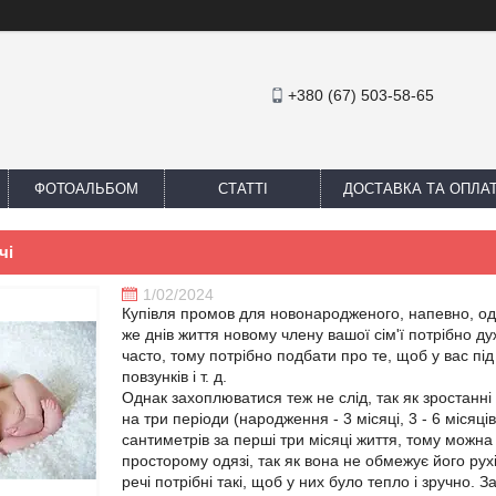
+380 (67) 503-58-65
ФОТОАЛЬБОМ
СТАТТІ
ДОСТАВКА ТА ОПЛА
чі
1/02/2024
Купівля промов для новонародженого, напевно, о
же днів життя новому члену вашої сім'ї потрібно д
часто, тому потрібно подбати про те, щоб у вас пі
повзунків і т. д.
Однак захоплюватися теж не слід, так як зростанні
на три періоди (народження - 3 місяці, 3 - 6 місяців
сантиметрів за перші три місяці життя, тому можна 
просторому одязі, так як вона не обмежує його рух
речі потрібні такі, щоб у них було тепло і зручно.