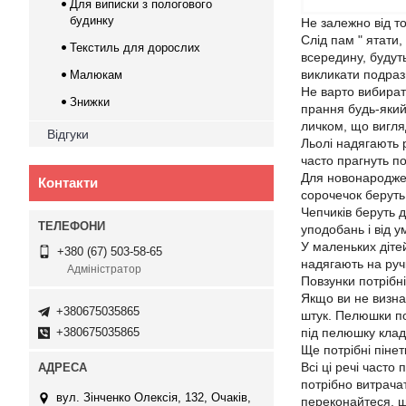
Для виписки з пологового
будинку
Не залежно від то
Слід пам " ятати
Текстиль для дорослих
всередину, будуть
викликати подразн
Малюкам
Не варто вибират
Знижки
прання будь-який
личком, що вигля
Відгуки
Льолі надягають р
часто прагнуть по
Для новонароджен
Контакти
сорочечок беруть
Чепчиків беруть д
уподобань і від у
У маленьких дітей
+380 (67) 503-58-65
надягають на руч
Адміністратор
Повзунки потрібні
Якщо ви не визна
+380675035865
штук. Пелюшки по
+380675035865
під пелюшку клад
Ще потрібні пінетк
Всі ці речі часто
потрібно витрачат
вул. Зінченко Олексія, 132, Очаків,
переконайтеся, щ