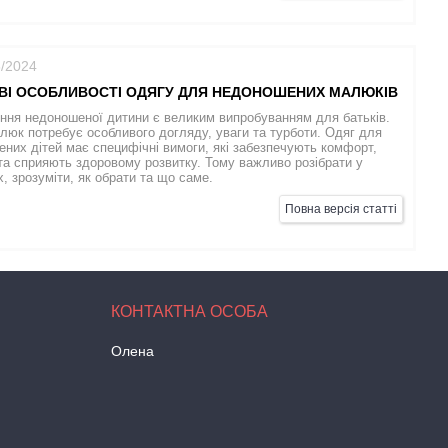
6/2024
ВІ ОСОБЛИВОСТІ ОДЯГУ ДЛЯ НЕДОНОШЕНИХ МАЛЮКІВ
ня недоношеної дитини є великим випробуванням для батьків.
люк потребує особливого догляду, уваги та турботи. Одяг для
них дітей має специфічні вимоги, які забезпечують комфорт,
та сприяють здоровому розвитку. Тому важливо розібрати у
, зрозуміти, як обрати та що саме.
Повна версія статті
Олена