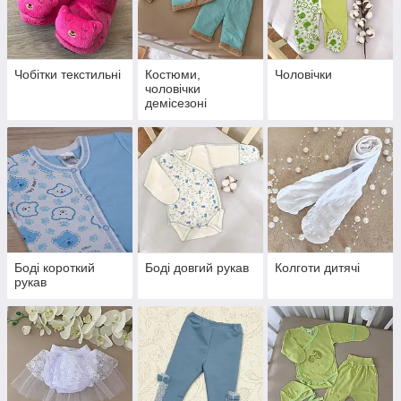
Чобітки текстильні
Костюми,
Чоловічки
чоловічки
демісезоні
Боді короткий
Боді довгий рукав
Колготи дитячі
рукав