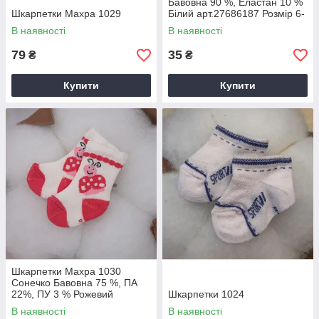
Бавовна 90 %, Еластан 10 %
Шкарпетки Махра 1029
Білий арт.27686187 Розмір 6-
8(р)
В наявності
В наявності
79
35
₴
₴
Купити
Купити
Шкарпетки Махра 1030
Сонечко Бавовна 75 %, ПА
22%, ПУ 3 % Рожевий
Шкарпетки 1024
арт.27074923 Розмір 10-12(р)
В наявності
В наявності