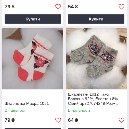
79
54
₴
₴
Купити
Купити
Шкарпетки 1012 Таксі
Бавовна 92%, Еластан 8%
Шкарпетки Махра 1031
Сірий арт.27074249 Розмір
10-12(р)
В наявності
В наявності
79
64
₴
₴