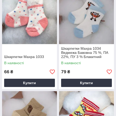
Шкарпетки Махра 1034
Ведмежа Бавовна 75 %, ПА
Шкарпетки Махра 1033
22%, ПУ 3 % Блакитний
арт.27075106 Розмір 10-12(р)
В наявності
В наявності
66
79
₴
₴
Купити
Купити