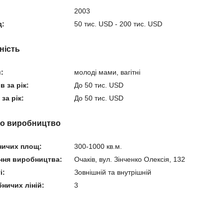
2003
д:
50 тис. USD - 200 тис. USD
ність
:
молоді мами, вагітні
 за рік:
До 50 тис. USD
за рік:
До 50 тис. USD
ро виробництво
ничих площ:
300-1000 кв.м.
ння виробництва:
Очаків, вул. Зінченко Олексія, 132
і:
Зовнішній та внутрішній
бничих ліній:
3