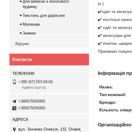
Для виписки з пологового
ін.)
будинку
✔️одяг та аксесуа
Текстиль для дорослих
✔️ постільні прин
Малюкам
✔️ одяг та аксесу
Знижки
✔️ аксесуари для 
✔️ пінетки, шкарп
Відгуки
Приємних покупо
Контакти
Інформація п
+380 (67) 503-58-65
Назва:
Адміністратор
Тип компанії:
+380675035865
Бренди:
+380675035865
Кількість співр
Організаційно
вул. Зінченко Олексія, 132, Очаків,