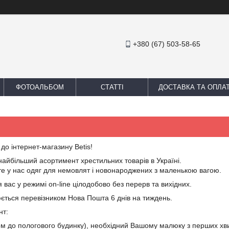
+380 (67) 503-58-65
ФОТОАЛЬБОМ
СТАТТІ
ДОСТАВКА ТА ОПЛА
до інтернет-магазину Betis!
йбільший асортимент хрестильних товарів в Україні.
те у нас одяг для немовлят і новонароджених з маленькою вагою.
вас у режимі on-line цілодобово без перерв та вихідних.
ється перевізником Нова Пошта 6 днів на тиждень.
нт:
ком до пологового будинку), необхідний Вашому малюку з перших хвил