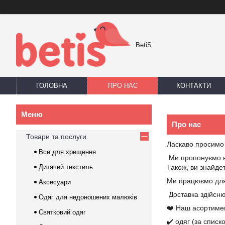
BetiS
ГОЛОВНА
ПРО НАС
КОНТАКТИ
Про нас
Товари та послуги
Ласкаво просимо 
Все для хрещення
Ми пропонуємо на
Дитячий текстиль
Також, ви знайде
Ми працюємо для 
Аксесуари
Доставка здійсню
Одяг для недоношених малюків
❤️ Наш асортиме
Святковий одяг
✔️ одяг (за спис