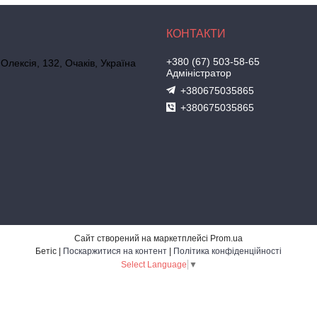
+380 (67) 503-58-65
 Олексія, 132, Очаків, Україна
Адміністратор
+380675035865
+380675035865
Сайт створений на маркетплейсі
Prom.ua
Бетіс |
Поскаржитися на контент
|
Політика конфіденційності
Select Language
▼