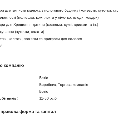
ри для виписки малюка з пологового будинку (конверти, куточки, стрі
алежності (пелюшки, комплекти у ліжечко, пледи, ковдри)
ари для Хрещення дитини (костюми, сукні, крижми та ін.)
купання (куточки, халати)
етки, колготи, пов'язки та прикраси для волосся.
к!
ро компанію
Бетіс
Виробник, Торгова компанія
Бетіс
обітників:
11-50 осіб
-правова форма та капітал