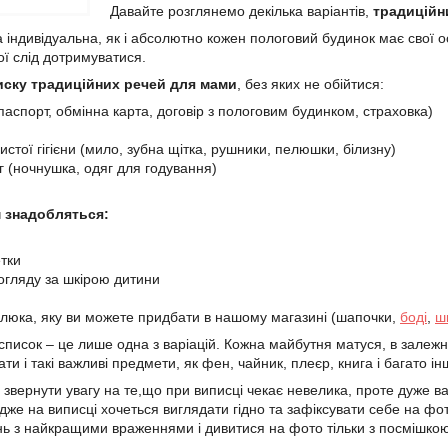
Давайте розглянемо декілька варіантів,
традиційн
а індивідуальна, як і абсолютно кожен пологовий будинок має свої 
ої слід дотримуватися.
иску традиційних речей для мами
, без яких не обійтися:
паспорт, обмінна карта, договір з пологовим будинком, страховка)
стої гігієни (мило, зубна щітка, рушники, пелюшки, білизну)
г (ночнушка, одяг для годування)
 знадобляться:
етки
огляду за шкірою дитини
люка, яку ви можете придбати в нашому магазині (шапочки,
боді
,
ш
писок – це лише одна з варіацій. Кожна майбутня матуся, в залежнос
и і такі важливі предмети, як фен, чайник, плеєр, книга і багато ін
звернути увагу на те,що при виписці чекає невелика, проте дуже ва
дже на виписці хочеться виглядати гідно та зафіксувати себе на ф
нь з найкращими враженнями і дивитися на фото тільки з посмішкою