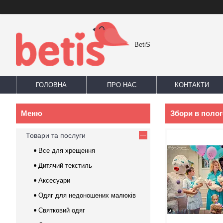
BetiS
ГОЛОВНА
ПРО НАС
КОНТАКТИ
Збори в поло
Товари та послуги
Все для хрещення
Дитячий текстиль
Аксесуари
Одяг для недоношених малюків
Святковий одяг