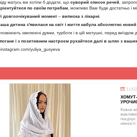
віду матусь ми хотіли б додати, що
суворий список речей
, запро
рієнтуйтеся по своїм потребам
, можливо Вам буде достатньо і м
ей
довгоочікуваний момент
–
виписка з лікарні
.
аша дитина з'явилася на світ і життя набула абсолютно новий
повнюють хвилюючі думки, турботи і в цій метушні, перед виїздом до
погане і з позитивним настроєм рухайтеся далі в шлях з ваш
.instagram.com/yuliya_gusyeva
11/0
ХОМУТ-
УРОЧИС
Кожна жі
важливих
поєднує 
ніжності