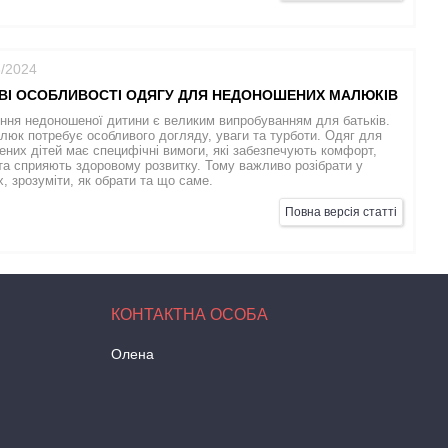
6/2024
ВІ ОСОБЛИВОСТІ ОДЯГУ ДЛЯ НЕДОНОШЕНИХ МАЛЮКІВ
ня недоношеної дитини є великим випробуванням для батьків.
люк потребує особливого догляду, уваги та турботи. Одяг для
них дітей має специфічні вимоги, які забезпечують комфорт,
та сприяють здоровому розвитку. Тому важливо розібрати у
, зрозуміти, як обрати та що саме.
Повна версія статті
Олена