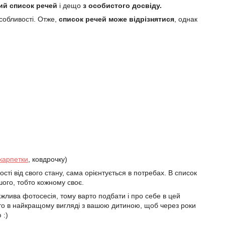
ий список речей
і дещо
з особистого досвіду.
особливості. Отже,
список речей може відрізнятися
, однак
карпетки
, ковдрочку)
ті від свого стану, сама орієнтується в потребах. В список
шого, тобто кожному своє.
жлива фотосесія, тому варто подбати і про себе в цей
ото в найкращому вигляді з вашою дитиною, щоб через роки
 :)