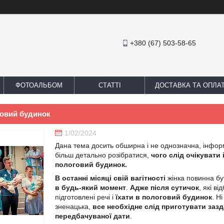
+380 (67) 503-58-65
ФОТОАЛЬБОМ
СТАТТІ
ДОСТАВКА ТА ОПЛА
говий будинок
1/02/2024
Дана тема досить обширна і не однозначна, інфор
більш детально розібратися,
чого слід очікувати 
пологовий будинок.
В останні місяці свій вагітності
жінка повинна б
в будь-який момент
.
Адже після сутичок
, які в
підготовлені речі і
їхати в пологовий будинок
. Н
зненацька,
все необхідне слід приготувати зазд
передбачуваної дати
.