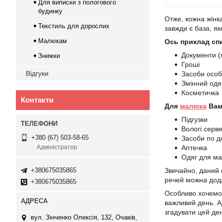
Для виписки з пологового
будинку
Отже, кожна жінк
Текстиль для дорослих
завжди є база, як
Малюкам
Ось приклад сп
Документи (
Знижки
Гроші
Відгуки
Засоби особи
Змінний одя
Косметичка
Контакти
Для
малюка
Вам
Підгузки
Вологі серв
+380 (67) 503-58-65
Засоби по д
Аптечка
Адміністратор
Одяг для ма
+380675035865
Звичайно, даний с
речей можна додат
+380675035865
Особливо хочемо 
важливий день. А
згадувати цей де
вул. Зінченко Олексія, 132, Очаків,