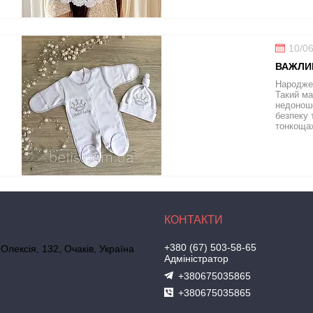
10/0
ВАЖЛИ
Народжен
Такий ма
недоноше
безпеку 
тонкощах
+380 (67) 503-58-65
 Олексія, 132, Очаків, Україна
Адміністратор
+380675035865
+380675035865