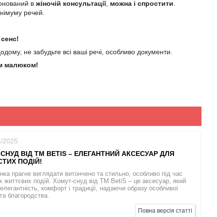
понований в
жіночій консультації
,
можна і спростити
.
інімуму речей.
 сенс!
дому, не забудьте всі ваші речі, особливо документи.
им малюком!
2/2025
СНУД ВІД TM BETIS – ЕЛЕГАНТНИЙ АКСЕСУАР ДЛЯ
ТИХ ПОДІЙ!
нка прагне виглядати витончено та стильно, особливо під час
 життєвих подій. Хомут-снуд від TM BetiS – це аксесуар, який
елегантність, комфорт і традиції, надаючи образу особливої
 та благородства.
Повна версія статті