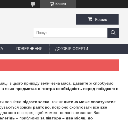
Кошик
Кошик
ТА
ПОВЕРНЕННЯ
ДОГОВІР ОФЕРТИ
мації з цього приводу величезна маса. Давайте ж спробуємо
і в яких предметах є гостра необхідність перед поїздкою в
ути повністю
підготовлена
, так як
дитина може «постукати»
ідбуваються зовсім
раптово
, потрібно схоплювати все вже
і для кого ні секрет, щоб момент пологів не застав Вас
алегідь
– приблизно
за півтора – два місяці до