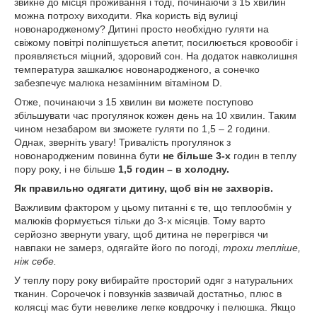
звикне до місця проживання і тоді, починаючи з 15 хвилин
можна потроху виходити. Яка користь від вулиці
новонародженому? Дитині просто необхідно гуляти на
свіжому повітрі поліпшується апетит, посилюється кровообіг і
проявляється міцний, здоровий сон. На додаток навколишня
температура зашкалює новонародженого, а сонечко
забезпечує малюка незамінним вітаміном D.
Отже, починаючи з 15 хвилин ви можете поступово
збільшувати час прогулянок кожен день на 10 хвилин. Таким
чином незабаром ви зможете гуляти по 1,5 – 2 години.
Однак, зверніть увагу! Тривалість прогулянок з
новонародженим повинна бути
не більше 3-х
годин в теплу
пору року, і не більше
1,5 годин – в холодну.
Як правильно одягати дитину, щоб він не захворів.
Важливим фактором у цьому питанні є те, що теплообмін у
малюків формується тільки до 3-х місяців. Тому варто
серйозно звернути увагу, щоб дитина не перегрівся чи
навпаки не замерз, одягайте його по погоді,
трохи тепліше,
ніж себе.
У теплу пору року вибирайте просторий одяг з натуральних
тканин. Сорочечок і повзунків зазвичай достатньо, плюс в
колясці має бути невелике легке ковдрочку і пелюшка. Якщо