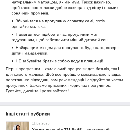
натуральним матрацом, як мінімум. Також важливо,
щоб капюшон коляски добре захищав від вітру і прямих
сонячний променів.
Збирайтеся на прогулянку спочатку самі, потім
одягайте малюка.
Намагайтеся підібрати час прогулянки між
годуванням, щоб забезпечити міцний дитячий сон.
Найкращим місцем для прогулянок буде парк, сквер і
дитячі майданчики.
НЕ забувайте брати з собою воду в пляшечці!
Перші прогулянки – хвилюючий процес як для батьків, так і
для самого малюка. Щоб все пройшло максимально гладко,
перегляньте підходящі вам рекомендації і слідкуйте за часом
прогулянок. Бажаємо приємних і корисних прогулянок.
Гуляйте, дихайте і розвивайтеся!
Інші статті рубрики
11.02.2025
Хомут-снуд від TM BetiS – елегантний