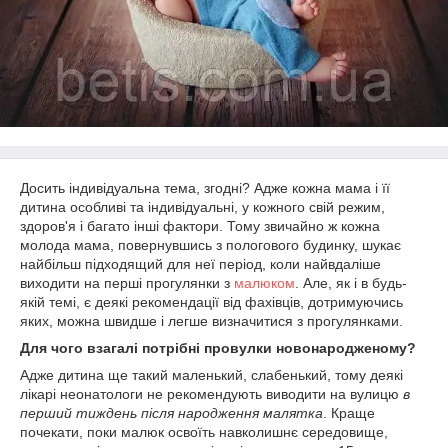
Досить індивідуальна тема, згодні? Адже кожна мама і її
дитина особливі та індивідуальні, у кожного свій режим,
здоров'я і багато інші фактори. Тому звичайно ж кожна
молода мама, повернувшись з пологового будинку, шукає
найбільш підходящий для неї період, коли найвдаліше
виходити на перші прогулянки з
малюком
. Але, як і в будь-
якій темі, є деякі рекомендації від фахівців, дотримуючись
яких, можна швидше і легше визначитися з прогулянками.
Для чого взагалі потрібні провулки новонародженому?
Адже дитина ще такий маленький, слабенький, тому деякі
лікарі неонатологи не рекомендують виводити на вулицю
в
перший тиждень після народження малятка
. Краще
почекати, поки малюк освоїть навколишнє середовище,