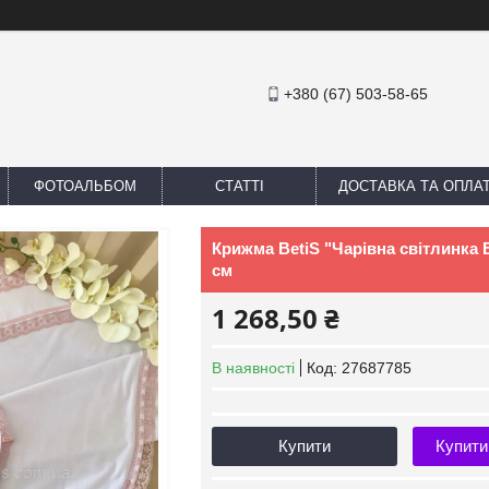
+380 (67) 503-58-65
ФОТОАЛЬБОМ
СТАТТІ
ДОСТАВКА ТА ОПЛА
Крижма BetiS "Чарівна світлинка 
см
1 268,50 ₴
В наявності
Код:
27687785
Купити
Купити