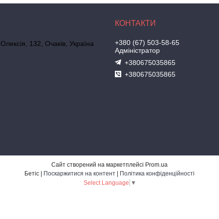
+380 (67) 503-58-65
 Олексія, 132, Очаків, Україна
Адміністратор
+380675035865
+380675035865
Сайт створений на маркетплейсі
Prom.ua
Бетіс |
Поскаржитися на контент
|
Політика конфіденційності
Select Language
▼