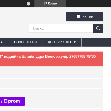
Кошик
Кошик
ТА
ПОВЕРНЕННЯ
ДОГОВІР ОФЕРТИ
В" подвійна Білий/пудра Велюр,кулір 27687785 75*80
 з