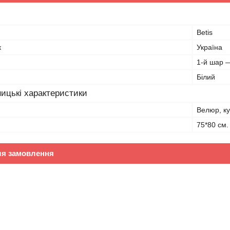
Betis
к
Україна
1-й шар 
Білий
ицькі характеристики
Велюр, ку
75*80 см.
ля замовлення