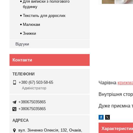
Для виписки з пологового
будинку
Текстиль для дорослих
Малюкам
Знижки
Відгуки
Контакти
Чарівна
крижм
+380 (67) 503-58-65
Адміністратор
Внутрішня стор
+380675035865
Дуже приємна т
+380675035865
Характеристи
вул. Зінченко Олексія, 132, Очаків,