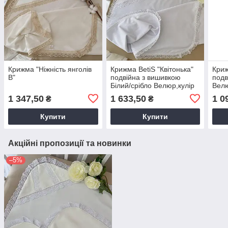
Крижма "Ніжність янголів
Крижма BetiS "Квітонька"
Криж
В"
подвійна з вишивкою
подв
Білий/срібло Велюр,кулір
Велю
27683242 75*100 см
75*1
1 347,50
1 633,50
1 0
₴
₴
Купити
Купити
Акційні пропозиції та новинки
–5%