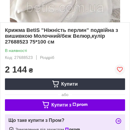
Крижма BetiS "Ніжність перлин" подвійна з
вишивкою Молочний/беж Велюр,кулір
27688523 75*100 см
В наявності
Код: 27688523
Роздріб
2 144
₴
Купити
або
Купити з
Що таке купити з Пром?
Замовлення під захистом