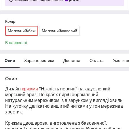
Колір
Молочний/беж
Молочний/кавовий
В наявності
Опис
Характеристики
Доставка
Оплата
Умови п
Опис
Дизайн
крижми
"Ніжність перлин" нагадує легкий
морський бриз. По краях виріб обрамлений
натуральним мереживом із візерунком у вигляді хвиль.
На куточку делікатно вишитий нитками у тон мережива
хрестик.
Крижма двошарова, виготовлена з бавовняної,
приємної на дотик тканини - інтерлок. Відмінно вбирає