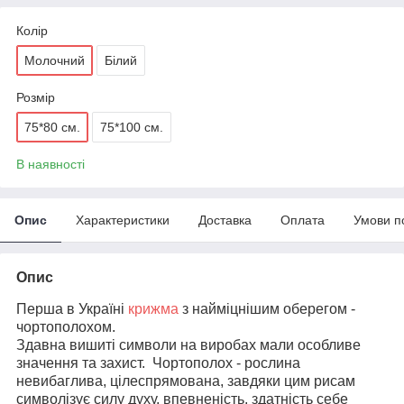
Колір
Молочний
Білий
Розмір
75*80 см.
75*100 см.
В наявності
Опис
Характеристики
Доставка
Оплата
Умови п
Опис
Перша в Україні
крижма
з найміцнішим оберегом -
чортополохом.
Здавна вишиті символи на виробах мали особливе
значення та захист. Чортополох - рослина
невибаглива, цілеспрямована, завдяки цим рисам
символізує силу духу, впевненість, здатність себе