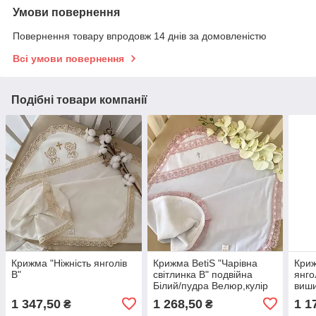
Умови повернення
Повернення товару впродовж 14 днів за домовленістю
Всі умови повернення
Подібні товари компанії
Крижма "Ніжність янголів
Крижма BetiS "Чарівна
Криж
В"
світлинка В" подвійна
янго
Білий/пудра Велюр,кулір
виши
27687785 75*80 см
Велю
1 347,50
1 268,50
1 1
₴
₴
75*8