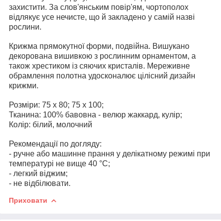
захистити. За слов'янським повір'ям, чортополох
відлякує усе нечисте, що й закладено у самій назві
рослини.
Крижма прямокутної форми, подвійна. Вишукано
декорована вишивкою з рослинним орнаментом, а
також хрестиком із сяючих кристалів. Мереживне
обрамлення полотна удосконалює цілісний дизайн
крижми.
Розміри: 75 х 80; 75 х 100;
Тканина: 100% бавовна - велюр жаккард, кулір;
Колір: білий, молочний
Рекомендації по догляду:
- ручне або машинне прання у делікатному режимі при
температурі не вище 40 °С;
- легкий віджим;
- не відбілювати.
Приховати