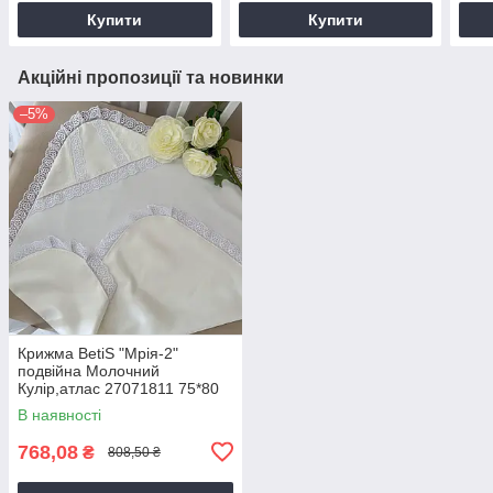
Купити
Купити
Акційні пропозиції та новинки
–5%
Крижма BetiS "Мрія-2"
подвійна Молочний
Кулір,атлас 27071811 75*80
см
В наявності
768,08
₴
808,50 ₴