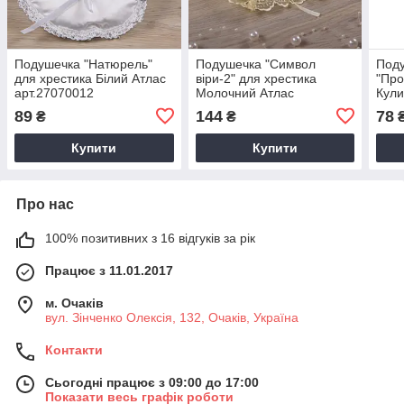
Подушечка "Натюрель"
Подушечка "Символ
Поду
для хрестика Білий Атлас
віри-2" для хрестика
"Про
арт.27070012
Молочний Атлас
Кул
арт.27081872
арт.
89
144
78
₴
₴
Купити
Купити
Про нас
100% позитивних з 16 відгуків за рік
Працює з 11.01.2017
м. Очаків
вул. Зінченко Олексія, 132, Очаків, Україна
Контакти
Сьогодні працює з 09:00 до 17:00
Показати весь графік роботи