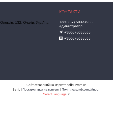
+380 (67) 503-58-65
 Олексія, 132, Очаків, Україна
Адміністратор
+380675035865
+380675035865
Сайт створений на маркетплейсі
Prom.ua
Бетіс |
Поскаржитися на контент
|
Політика конфіденційності
Select Language
▼