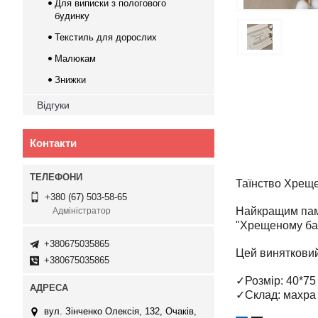
Для виписки з пологового
будинку
Текстиль для дорослих
Малюкам
Знижки
Відгуки
Контакти
Таїнство Хреще
+380 (67) 503-58-65
Найкращим пам
Адміністратор
"Хрещеному бат
+380675035865
Цей винятковий
+380675035865
✓Розмір: 40*75
✓Склад: махра
вул. Зінченко Олексія, 132, Очаків,