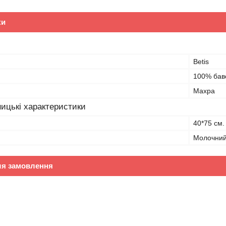
ки
Betis
100% бав
Махра
ицькі характеристики
40*75 см.
Молочний
ля замовлення