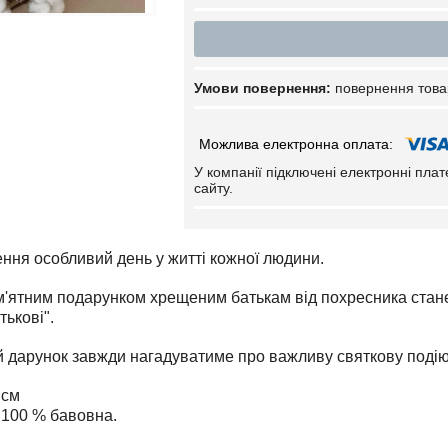
повернення това
У компанії підключені електронні пла
сайту.
ння особливий день у житті кожної людини.
'ятним подарунком хрещеним батькам від похресника стан
ькові".
 дарунок завжди нагадуватиме про важливу святкову подію 
 см
 100 % бавовна.