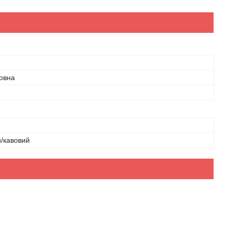
овна
/кавовий