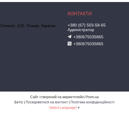
+380 (67) 503-58-65
 Олексія, 132, Очаків, Україна
Адміністратор
+380675035865
+380675035865
Сайт створений на маркетплейсі
Prom.ua
Бетіс |
Поскаржитися на контент
|
Політика конфіденційності
Select Language
▼