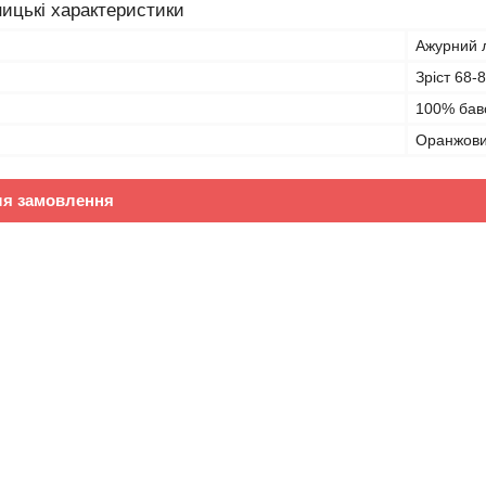
ицькі характеристики
Ажурний л
Зріст 68-
100% бав
Оранжов
ля замовлення