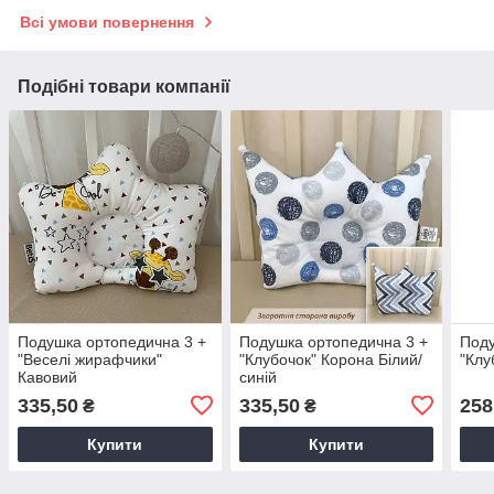
Всі умови повернення
Подібні товари компанії
Подушка ортопедична 3 +
Подушка ортопедична 3 +
Поду
"Веселі жирафчики"
"Клубочок" Корона Білий/
"Клу
Кавовий
синій
Ранфорс,наповнювач-
Ранфорс,наповнювач-
335,50
335,50
258
₴
₴
аеропух арт.91450044
аеропух арт.27689241
25*33 см.(р)
25*33 см.(р)
Купити
Купити