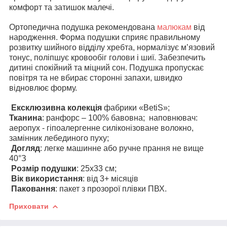
комфорт та затишок малечі.
Ортопедична подушка рекомендована
малюкам
від
народження. Форма подушки сприяє правильному
розвитку шийного відділу хребта, нормалізує м’язовий
тонус, поліпшує кровообіг голови і шиї. Забезпечить
дитині спокійний та міцний сон. Подушка пропускає
повітря та не вбирає сторонні запахи, швидко
відновлює форму.
Ексклюзивна колекція
фабрики «ВetiS»;
Тканина
: ранфорс – 100% бавовна; наповнювач:
аеропух - гіпоалергенне силіконізоване волокно,
замінник лебединого пуху;
Догляд
: легке машинне або ручне прання не вище
40
°
З
Розмір подушки
: 25х33 см;
Вік використання
: від 3+ місяців
Паковання
: пакет з прозорої плівки ПВХ.
Приховати