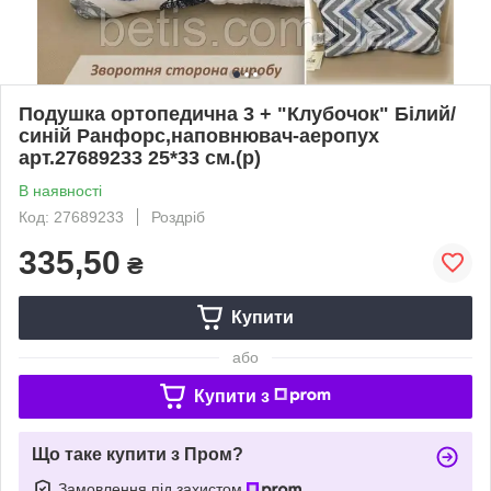
Подушка ортопедична 3 + "Клубочок" Білий/
синій Ранфорс,наповнювач-аеропух
арт.27689233 25*33 см.(р)
В наявності
Код: 27689233
Роздріб
335,50
₴
Купити
або
Купити з
Що таке купити з Пром?
Замовлення під захистом