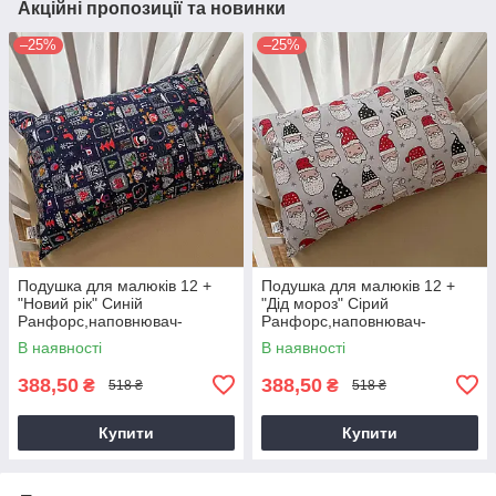
Акційні пропозиції та новинки
–25%
–25%
Подушка для малюків 12 +
Подушка для малюків 12 +
"Новий рік" Синій
"Дід мороз" Сірий
Ранфорс,наповнювач-
Ранфорс,наповнювач-
аеропух арт.27690001 40*60
аеропух арт.27690005 40*60
В наявності
В наявності
см.(р)
см.(р)
388,50
388,50
₴
₴
518 ₴
518 ₴
Купити
Купити