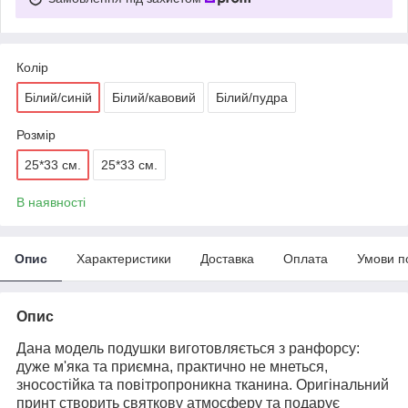
Колір
Білий/синій
Білий/кавовий
Білий/пудра
Розмір
25*33 см.
25*33 см.
В наявності
Опис
Характеристики
Доставка
Оплата
Умови п
Опис
Дана модель подушки виготовляється з ранфорсу:
дуже м'яка та приємна, практично не мнеться,
зносостійка та повітропроникна тканина. Оригінальний
принт створить святкову атмосферу та подарує