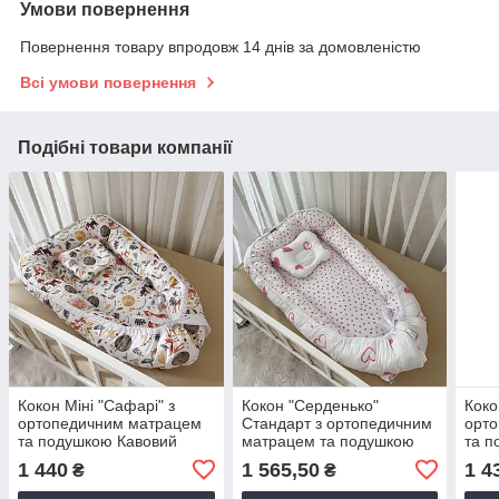
Умови повернення
Повернення товару впродовж 14 днів за домовленістю
Всі умови повернення
Подібні товари компанії
Кокон Міні "Сафарі" з
Кокон "Серденько"
Коко
ортопедичним матрацем
Стандарт з ортопедичним
орт
та подушкою Кавовий
матрацем та подушкою
та п
Поплін(наповнювач-
Біло/рожевий
Попл
1 440
1 565,50
1 4
₴
₴
силіконізовані
Поплін(наповнювач-
силі
силіконізовані