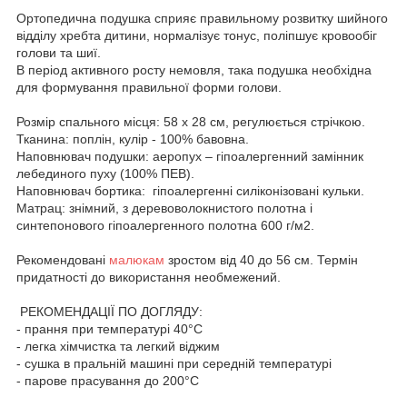
Ортопедична подушка сприяє правильному розвитку шийного
відділу хребта дитини, нормалізує тонус, поліпшує кровообіг
голови та шиї.
В період активного росту немовля, така подушка необхідна
для формування правильної форми голови.
Розмір спального місця: 58 х 28 см, регулюється стрічкою.
Тканина: поплін, кулір - 100% бавовна.
Наповнювач подушки: аеропух – гіпоалергенний замінник
лебединого пуху (100% ПЕВ).
Наповнювач бортика: гіпоалергенні силіконізовані кульки.
Матрац: знімний, з деревоволокнистого полотна і
синтепонового гіпоалергенного полотна 600 г/м2.
Рекомендовані
малюкам
зростом від 40 до 56 см. Термін
придатності до використання необмежений.
РЕКОМЕНДАЦІЇ ПО ДОГЛЯДУ:
- прання при температурі 40°C
- легка хімчистка та легкий віджим
- сушка в пральній машині при середній температурі
- парове прасування до 200°C