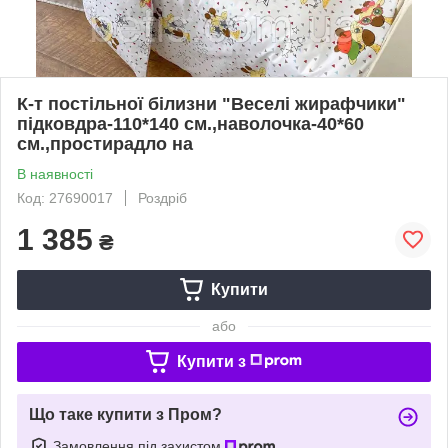
К-т постільної білизни "Веселі жирафчики"
підковдра-110*140 см.,наволочка-40*60
см.,простирадло на
В наявності
Код: 27690017
Роздріб
1 385
₴
Купити
або
Купити з
Що таке купити з Пром?
Замовлення під захистом