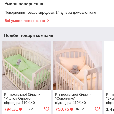
Умови повернення
Повернення товару впродовж 14 днів за домовленістю
Всі умови повернення
Подібні товари компанії
К-т постільної білизни
К-т постільної білизни
К-т 
"Малюк"Однотон
"Совенятко"
"Зим
підковдра-110*140
підковдра-110*140
підк
см.,наволочка-40*60
см.,наволочка-40*60
см.,
794,31
750,75
1 4
₴
₴
957 ₴
825 ₴
см.,простирадло-85*145
см.,простирадло-85*145
см.,