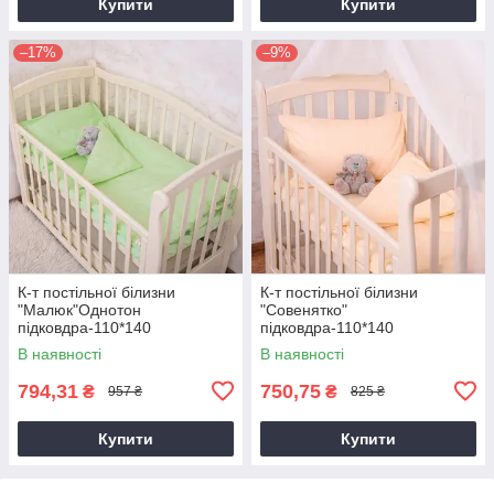
Купити
Купити
–17%
–9%
К-т постільної білизни
К-т постільної білизни
"Малюк"Однотон
"Совенятко"
підковдра-110*140
підковдра-110*140
см.,наволочка-40*60
см.,наволочка-40*60
В наявності
В наявності
см.,простирадло-85*145 см.
см.,простирадло-85*145 см.
Жовтий
794,31
750,75
₴
₴
957 ₴
825 ₴
Купити
Купити