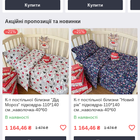
см.
см. Жовтий
рези
Купити
Купити
Акційні пропозиції та новинки
–21%
–21%
К-т постільної білизни "Дід
К-т постільної білизни "Новий
Мороз" підковдра-110*140
рік" підковдра-110*140
см.,наволочка-40*60
см.,наволочка-40*60
см.,простирадло на
см.,простирадло на
В наявності
В наявності
резинці-60*120 см.
резинці-60*120 см.
1 164,46
1 164,46
₴
₴
1 474 ₴
1 474 ₴