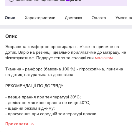
Опис
Характеристики
Доставка
Оплата
Умови п
Опис
Яскраве та комфортне простирадло - м'яке та приємне на
дотик. Виріб на резинці, ідеально прилягатиме до матрацу, не
зісковзуватиме. Подарує тепло та солодкі сни
малюкам
.
Тканина - ранфорс (бавовна 100 %) - гігроскопічна, приємна
на дотик, натуральна та довговічна.
РЕКОМЕНДАЦІЇ ПО ДОГЛЯДУ:
- перше прання при температурі 30°C;
- делікатне машинне прання не вище 40°C;
- щадний режим віджиму;
- прасування при середній температурі праски.
Приховати