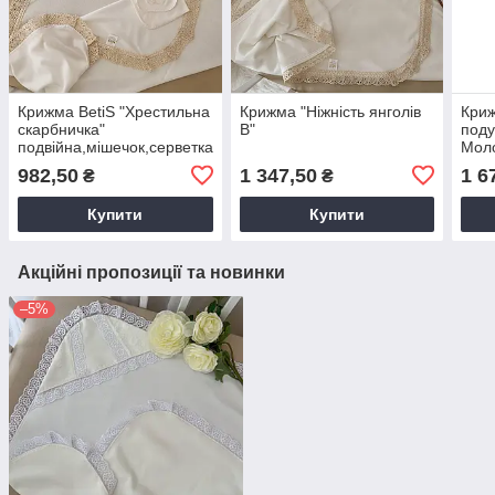
Крижма BetiS "Хрестильна
Крижма "Ніжність янголів
Криж
скарбничка"
В"
поду
подвійна,мішечок,серветка
Моло
Білий Кулір 27079224
арт.
982,50
1 347,50
1 6
₴
₴
75*80 см
(р)
Купити
Купити
Акційні пропозиції та новинки
–5%