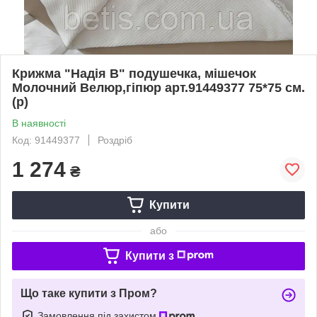
Крижма "Надія В" подушечка, мішечок
Молочний Велюр,гіпюр арт.91449377 75*75 см.
(р)
В наявності
Код: 91449377
Роздріб
1 274
₴
Купити
або
Купити з
Що таке купити з Пром?
Замовлення під захистом