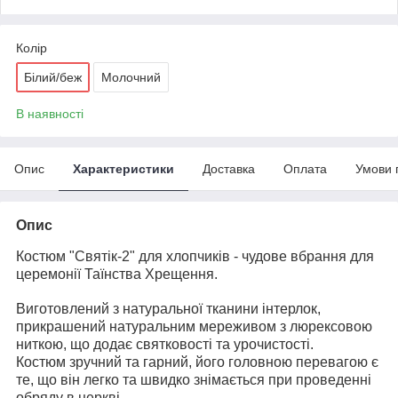
Колір
Білий/беж
Молочний
В наявності
Опис
Характеристики
Доставка
Оплата
Умови 
Опис
Костюм "Святік-2" для хлопчиків
- чудове вбрання для
церемонії Таїнства Хрещення.
Виготовлений з натуральної тканини інтерлок,
прикрашений натуральним мереживом з люрексовою
ниткою, що додає святковості та урочистості.
Костюм зручний та гарний, його головною перевагою є
те, що він легко та швидко знімається при проведенні
обряду в церкві.