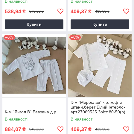
В наявності
В наявності
538,94
409,37
₴
₴
579,50 ₴
435,50 ₴
Купити
Купити
–6%
–6%
К-м "Мирослав" к.р. кофта,
штани,берет Білий Інтерлок
К-м "Янгол В" Бавовна д.р.
арт.27069525 Зріст 80-50(р)
В наявності
В наявності
884,07
409,37
₴
₴
940,50 ₴
435,50 ₴