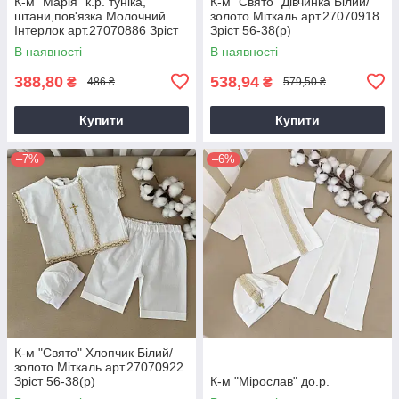
К-м "Марія" к.р. туніка,
К-м "Свято" Дівчинка Білий/
штани,пов'язка Молочний
золото Міткаль арт.27070918
Інтерлок арт.27070886 Зріст
Зріст 56-38(р)
56-38(р)
В наявності
В наявності
388,80
538,94
₴
₴
486 ₴
579,50 ₴
Купити
Купити
–7%
–6%
К-м "Свято" Хлопчик Білий/
золото Міткаль арт.27070922
Зріст 56-38(р)
К-м "Мірослав" до.р.