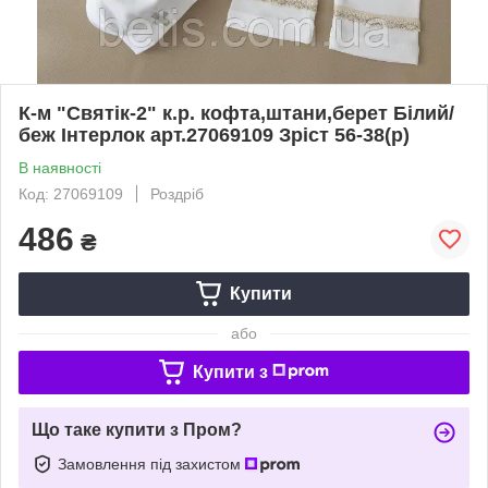
К-м "Святік-2" к.р. кофта,штани,берет Білий/
беж Інтерлок арт.27069109 Зріст 56-38(р)
В наявності
Код: 27069109
Роздріб
486
₴
Купити
або
Купити з
Що таке купити з Пром?
Замовлення під захистом