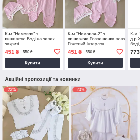
К-м "Немовля" з
К-м "Немовля-2" з
К-м 
вишивкою.Боді на запах
вишивкою.Розпашонка,повзуни,чеп
д.р.
закриті
Рожевий Інтерлок
боді
ручки,повзуни,чепчик
арт.27082377 Зріст 56-
Біли
451
451
773
₴
₴
550 ₴
550 ₴
Рожевий Інтерлок
38(р)
арт.
арт.27082370 Зріст
38(р
Купити
Купити
Акційні пропозиції та новинки
–23%
–20%