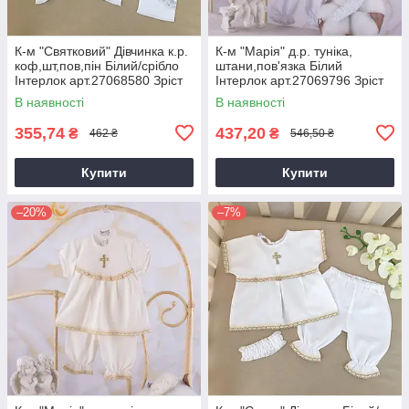
К-м "Святковий" Дівчинка к.р.
К-м "Марія" д.р. туніка,
коф,шт,пов,пін Білий/срібло
штани,пов'язка Білий
Інтерлок арт.27068580 Зріст
Інтерлок арт.27069796 Зріст
56-38(р)
80-50(р)
В наявності
В наявності
355,74
437,20
₴
₴
462 ₴
546,50 ₴
Купити
Купити
–20%
–7%