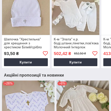
Шапочка "Хрестильна"
К-м "Злата" к.р.
К-м 
для хрещення з
боді,штани,пінетки,пов'язка
боді
хрестиком Білий/срібло
Молочний Інтерлок
Моло
Ластік арт.27681438 Зріст
арт.27681476 Зріст 56-
арт.
93,50
502,42
413
₴
₴
652,50 ₴
56-38(р)
38(р)
38(р
Купити
Купити
Акційні пропозиції та новинки
–26%
–6%