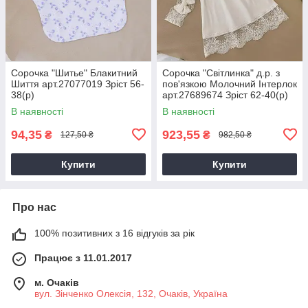
Сорочка "Шитье" Блакитний
Сорочка "Світлинка" д.р. з
Шиття арт.27077019 Зріст 56-
пов'язкою Молочний Інтерлок
38(р)
арт.27689674 Зріст 62-40(р)
В наявності
В наявності
94,35
923,55
₴
₴
127,50 ₴
982,50 ₴
Купити
Купити
Про нас
100% позитивних з 16 відгуків за рік
Працює з 11.01.2017
м. Очаків
вул. Зінченко Олексія, 132, Очаків, Україна