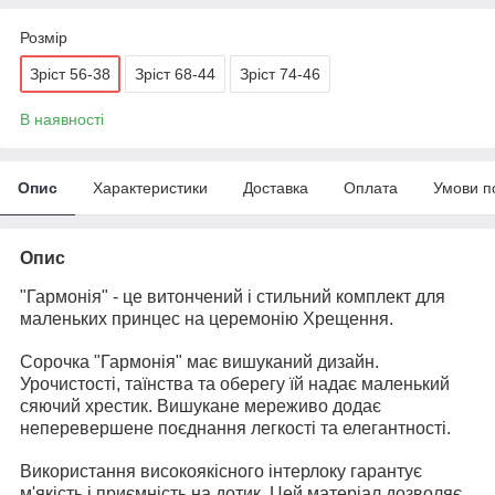
Розмір
Зріст 56-38
Зріст 68-44
Зріст 74-46
В наявності
Опис
Характеристики
Доставка
Оплата
Умови п
Опис
"Гармонія" - це витончений і стильний комплект для
маленьких принцес на церемонію Хрещення.
Сорочка "Гармонія" має вишуканий дизайн.
Урочистості, таїнства та оберегу їй надає маленький
сяючий хрестик. Вишукане мереживо додає
неперевершене поєднання легкості та елегантності.
Використання високоякісного інтерлоку гарантує
м'якість і приємність на дотик. Цей матеріал дозволяє