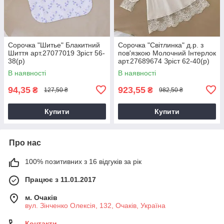
Сорочка "Шитье" Блакитний
Сорочка "Світлинка" д.р. з
Шиття арт.27077019 Зріст 56-
пов'язкою Молочний Інтерлок
38(р)
арт.27689674 Зріст 62-40(р)
В наявності
В наявності
94,35
923,55
₴
₴
127,50 ₴
982,50 ₴
Купити
Купити
Про нас
100% позитивних з 16 відгуків за рік
Працює з 11.01.2017
м. Очаків
вул. Зінченко Олексія, 132, Очаків, Україна
Контакти