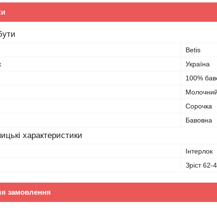
ки
бути
Betis
к
Україна
100% бав
Молочни
Сорочка
Бавовна
ицькі характеристики
Інтерлок
Зріст 62-
ля замовлення