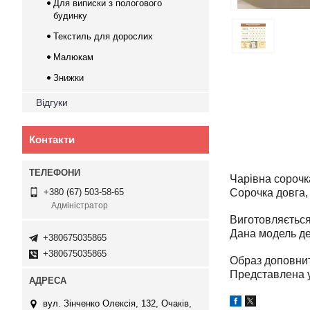
Для виписки з пологового
будинку
Текстиль для дорослих
Малюкам
Знижки
Відгуки
Контакти
Чарівна сорочк
Сорочка довга, 
+380 (67) 503-58-65
Адміністратор
Виготовляється
Дана модель де
+380675035865
+380675035865
Образ доповнит
Представлена у
вул. Зінченко Олексія, 132, Очаків,