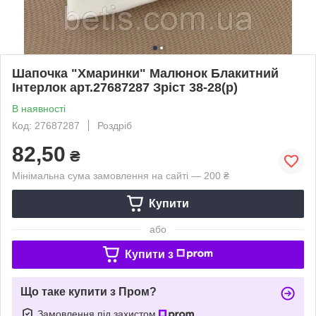
Шапочка "Хмаринки" Малюнок Блакитний
Інтерлок арт.27687287 Зріст 38-28(р)
В наявності
Код: 27687287
Роздріб
82,50
₴
Мінімальна сума замовлення на сайті — 200 ₴
Купити
або
Купити з
Що таке купити з Пром?
Замовлення під захистом