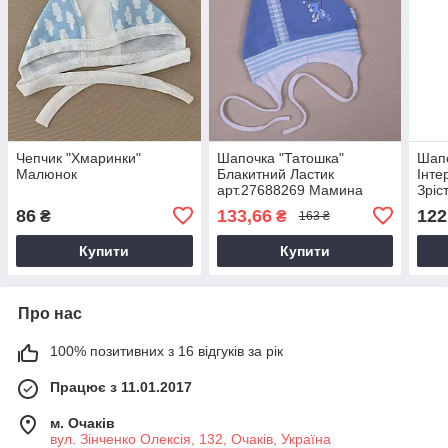
Чепчик "Хмаринки"
Шапочка "Татошка"
Шапо
Малюнок
Блакитний Ластик
Інте
арт.27688269 Мамина
Зріс
Мода Розмір 38(р)
86
133,66
122
₴
₴
163 ₴
Купити
Купити
Про нас
100% позитивних з 16 відгуків за рік
Працює з 11.01.2017
м. Очаків
вул. Зінченко Олексія, 132, Очаків, Україна