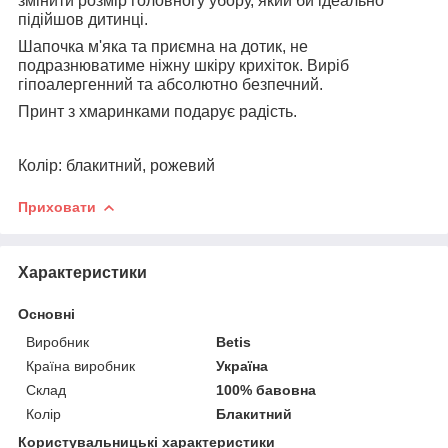
змінити розмір головногу убору, який би ідеально
підійшов дитинці.
Шапочка м'яка та приємна на дотик, не
подразнюватиме ніжну шкіру крихіток. Виріб
гіпоалергенний та абсолютно безпечний.
Принт з хмаринками подарує радість.
Колір: блакитний, рожевий
Приховати
Характеристики
Основні
Виробник
Betis
Країна виробник
Україна
Склад
100% бавовна
Колір
Блакитний
Користувальницькі характеристики