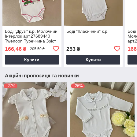
Боді "Друзі" к.р. Молочний
Боді "Класичний" к.р.
Боді
Інтерлок арт.27689440
Моло
Twenoon Туреччина Зріст
арт.
56-38(р)
Туре
166,46
253
166
₴
₴
205,50 ₴
Купити
Купити
Акційні пропозиції та новинки
–27%
–26%