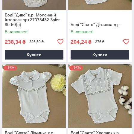
Боді "Диво" к.р. Молочний
Інтерлок арт.27073432 Зріст
80-50(р)
Боді "Свято" Дівчинка д.р.
В наявності
В наявності
238,34
204,24
₴
₴
326,50 ₴
276 ₴
Купити
Купити
–16%
–16%
Боді "Свято" Дівчинка к.р.
Боді "Свято" Хлопчик к.р.