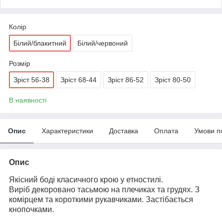
Колір
Білий/блакитний
Білий/червоний
Розмір
Зріст 56-38
Зріст 68-44
Зріст 86-52
Зріст 80-50
В наявності
Опис
Характеристики
Доставка
Оплата
Умови п
Опис
Якісний боді класичного крою у етностилі.
Виріб декоровано тасьмою на плечиках та грудях. З
комірцем та короткими рукавчиками. Застібається
кнопочками.