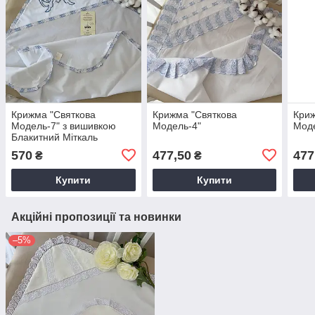
Крижма "Святкова
Крижма "Святкова
Криж
Модель-7" з вишивкою
Модель-4"
Моде
Блакитний Міткаль
арт.27684941 75*80 см.(р)
570
477,50
477
₴
₴
Купити
Купити
Акційні пропозиції та новинки
–5%