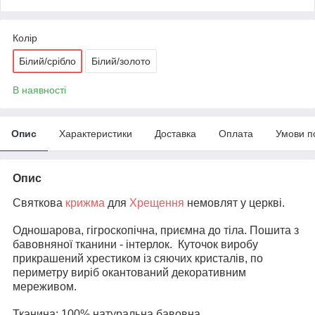
Колір
Білий/срібло
Білий/золото
В наявності
Опис
Характеристики
Доставка
Оплата
Умови п
Опис
Святкова
крижма
для
Хрещення
немовлят у церкві.
Одношарова, гігроскопічна, приємна до тіла. Пошита з
бавовняної тканини - інтерлок. Куточок виробу
прикрашений хрестиком із сяючих кристалів, по
периметру виріб окантований декоративним
мереживом.
Тканина: 100% натуральна бавовна