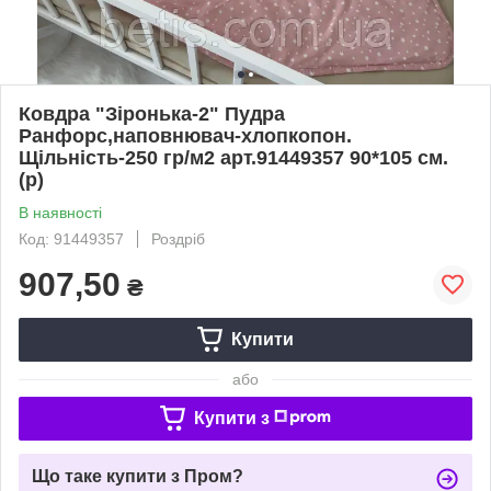
Ковдра "Зіронька-2" Пудра
Ранфорс,наповнювач-хлопкопон.
Щільність-250 гр/м2 арт.91449357 90*105 см.
(р)
В наявності
Код: 91449357
Роздріб
907,50
₴
Купити
або
Купити з
Що таке купити з Пром?