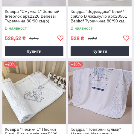
Ковдра "Смужка 1" Зелений
Ковдра "Ведмедики" Білий/
Інтерлок арт.2226 Bebessi
срібло В'язка,кулір арт.28561
Туреччина 80*90 см(р)
Bebitof Туреччина 80*90 см.
(р)
В наявності
В наявності
528,52
528
₴
₴
724 ₴
660 ₴
Купити
Купити
–20%
–16%
Ковдра "Песики 1" Песики
Ковдра "Повітряні кульки"
Білий В'язка,кулір арт.5209
Молочний/блакитний