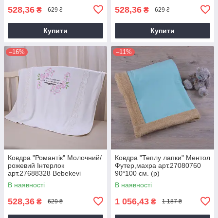
528,36
528,36
₴
₴
629 ₴
629 ₴
Купити
Купити
–16%
–11%
Ковдра "Романтік" Молочний/
Ковдра "Теплу лапки" Ментол
рожевий Інтерлок
Футер,махра арт.27080760
арт.27688328 Bebekevi
90*100 см. (р)
Туреччина 85*90 см.(р)
В наявності
В наявності
528,36
1 056,43
₴
₴
629 ₴
1 187 ₴