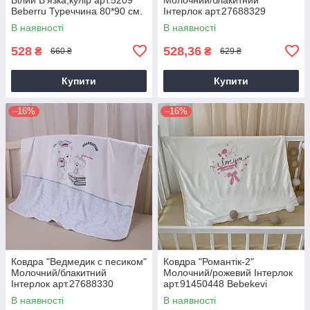
Beberru Туреччина 80*90 см.
Інтерлок арт.27688329
(р)
Bebekevi Туреччина 85*90
В наявності
В наявності
см.(р)
528
528,36
₴
₴
660 ₴
629 ₴
Купити
Купити
–16%
–16%
Ковдра "Ведмедик с песиком"
Ковдра "Романтік-2"
Молочний/блакитний
Молочний/рожевий Інтерлок
Інтерлок арт.27688330
арт.91450448 Bebekevi
Bebekevi Туреччина 85*90
Туреччина 85*90 см.(р)
В наявності
В наявності
см.(р)