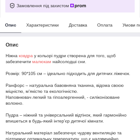
Замовлення під захистом
Опис
Характеристики
Доставка
Оплата
Умови п
Опис
Ніжна
ковдра
у кольорі пудри створена для того, щоб
забезпечити
малюкам
найсолодші сни.
Розмір: 90*105 см – ідеально підходить для дитячих ліжечок.
Ранфорс – натуральна бавовняна тканина, відома своєю
міцністю, м'якістю та екологічністю.
Наповнювач легкий та гіпоалергенний, - силіконізоване
волокно.
Пудра – ніжний та універсальний відтінок, який гармонійно
впишеться в будь-який інтер'єр дитячої кімнати.
Натуральний матеріал забезпечує чудову вентиляцію та
підтримує оптимальну температуру, що є надзвичайно