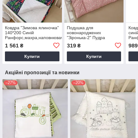
Ковдра "Зимова ялиночка"
Подушка для
Ковд
140*200 Синій
новонароджених
сині
Ранфорс,махра,наповнювач-
"Зіронька-2" Пудра
Ран
синтепон.Щільність 100 г/
Ранфорс,наповнювач-
синт
1 561
319
989
₴
₴
м2 арт.27689963
синтепон.Щільність 400 г/
м2 а
м2 арт.91449354
(р)
Купити
Купити
Акційні пропозиції та новинки
–27%
–20%