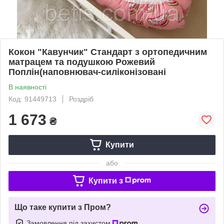
Кокон "Кавунчик" Стандарт з ортопедичним
матрацем та подушкою Рожевий
Поплін(наповнювач-силіконізовані
В наявності
Код: 91449713
Роздріб
1 673
₴
Купити
або
Купити з
Що таке купити з Пром?
Замовлення під захистом