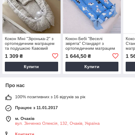
Кокон Міні "Зіронька-2" з
Кокон-Бебі "Веселі
Коко
ортопедичним матрацем
звірята" Стандарт з
Стан
та подушкою Кавовий
ортопедичним матрацем
мат
Поплін(наповнювач-
та подушкою Блакитний
Біло
1 309
1 644,50
1 5
₴
₴
силіконізовані
Попл
силі
Купити
Купити
Про нас
100% позитивних з 16 відгуків за рік
Працює з 11.01.2017
м. Очаків
вул. Зінченко Олексія, 132, Очаків, Україна
Контакти