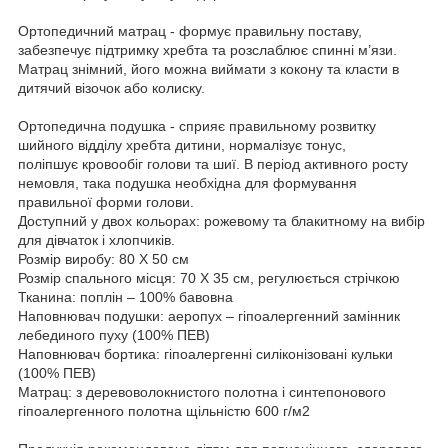
Ортопедичний матрац - формує правильну поставу,
забезпечує підтримку хребта та розслаблює спинні м’язи.
Матрац знімний, його можна виймати з кокону та класти в
дитячий візочок або колиску.
Ортопедична подушка - сприяє правильному розвитку
шийного відділу хребта дитини, нормалізує тонус,
поліпшує кровообіг голови та шиї. В період активного росту
немовля, така подушка необхідна для формування
правильної форми голови.
Доступний у двох кольорах: рожевому та блакитному на вибір
для дівчаток і хлопчиків.
Розмір виробу: 80 X 50 см
Розмір спального місця: 70 Х 35 см, регулюється стрічкою
Тканина: поплін – 100% бавовна
Наповнювач подушки: аеропух – гіпоалергенний замінник
лебединого пуху (100% ПЕВ)
Наповнювач бортика: гіпоалергенні силіконізовані кульки
(100% ПЕВ)
Матрац: з деревоволокнистого полотна і синтепонового
гіпоалергенного полотна щільністю 600 г/м2