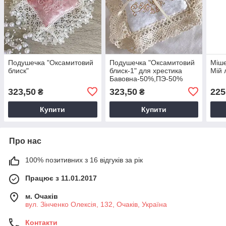
Подушечка "Оксамитовий
Подушечка "Оксамитовий
Міше
блиск"
блиск-1" для хрестика
Мій 
Бавовна-50%,ПЭ-50%
Молочний/кавовий Бархат
323,50
323,50
225
₴
₴
арт.27685226
Купити
Купити
Про нас
100% позитивних з 16 відгуків за рік
Працює з 11.01.2017
м. Очаків
вул. Зінченко Олексія, 132, Очаків, Україна
Контакти