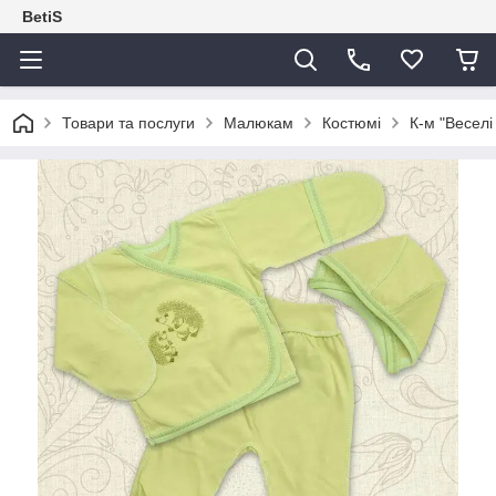
BetiS
Товари та послуги
Малюкам
Костюмі
К-м "Веселі