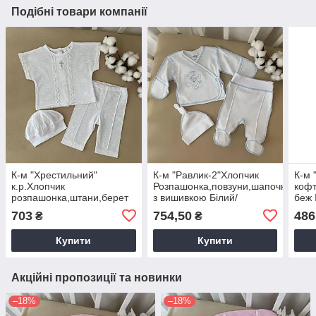
Подібні товари компанії
К-м "Хрестильний"
К-м "Равлик-2"Хлопчик
К-м "
к.р.Хлопчик
Розпашонка,повзуни,шапочка
кофт
розпашонка,штани,берет
з вишивкою Білий/
беж 
Білий Флам кулір
блакитний Інтерлок
арт.
703
754,50
486
₴
₴
арт.27081363 Зріст 56-
арт.27078157 Зріст
38(р
38(р)
Купити
Купити
Акційні пропозиції та новинки
–18%
–18%