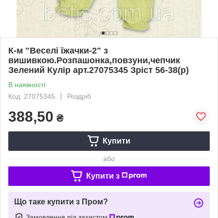
К-м "Веселі їжачки-2" з
вишивкою.Розпашонка,повзуни,чепчик
Зелений Кулір арт.27075345 Зріст 56-38(р)
В наявності
Код: 27075345
Роздріб
388,50
₴
Купити
або
Купити з
Що таке купити з Пром?
Замовлення під захистом