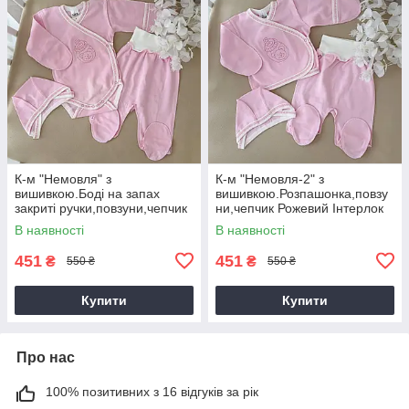
К-м "Немовля" з
К-м "Немовля-2" з
вишивкою.Боді на запах
вишивкою.Розпашонка,повзу
закриті ручки,повзуни,чепчик
ни,чепчик Рожевий Інтерлок
Рожевий Інтерлок
арт.27082377 Зріст 56-38(р)
В наявності
В наявності
арт.27082370 Зріст
451
451
₴
₴
550 ₴
550 ₴
Купити
Купити
Про нас
100% позитивних з 16 відгуків за рік