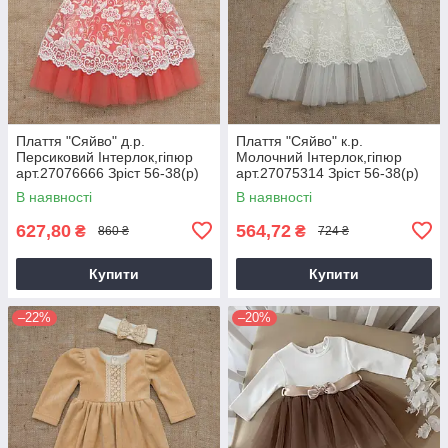
Плаття "Сяйво" д.р.
Плаття "Сяйво" к.р.
Персиковий Інтерлок,гіпюр
Молочний Інтерлок,гіпюр
арт.27076666 Зріст 56-38(р)
арт.27075314 Зріст 56-38(р)
В наявності
В наявності
627,80
564,72
₴
₴
860 ₴
724 ₴
Купити
Купити
–22%
–20%