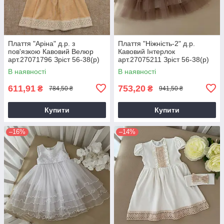
Плаття "Аріна" д.р. з
Плаття "Ніжність-2" д.р.
пов'язкою Кавовий Велюр
Кавовий Інтерлок
арт.27071796 Зріст 56-38(р)
арт.27075211 Зріст 56-38(р)
В наявності
В наявності
611,91
753,20
₴
₴
784,50 ₴
941,50 ₴
Купити
Купити
–16%
–14%