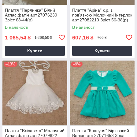
Плаття "Перлинка" Білий
Плаття "Аріна" к.р. з
Атлас,фатін арт.27076239
пов'язкою Молочний Інтерлок
Зріст 68-44(р)
арт.27082210 Зріст 56-38(р)
В наявності
В наявності
1 065,54
607,16
₴
₴
1 268,50 ₴
706 ₴
Купити
Купити
–13%
–9%
Плаття "Єлізавета" Молочний
Плаття "Красуня" Бірюзовий
Атлас,фатін арт.27079822
Велюр арт.27071653 Зріст