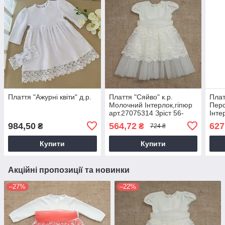
Плаття "Ажурні квіти" д.р.
Плаття "Сяйво" к.р.
Плат
Молочний Інтерлок,гіпюр
Пер
арт.27075314 Зріст 56-
Інте
38(р)
арт.
984,50
564,72
627
₴
₴
724 ₴
38(р
Купити
Купити
Акційні пропозиції та новинки
–27%
–22%