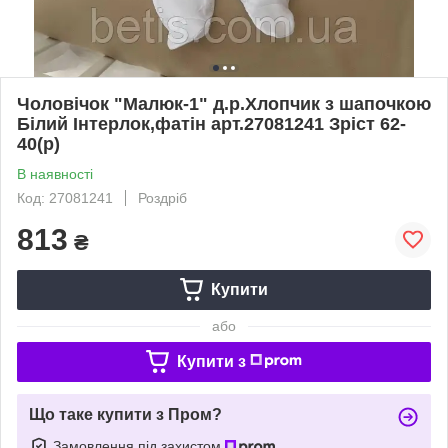
Чоловічок "Малюк-1" д.р.Хлопчик з шапочкою
Білий Інтерлок,фатін арт.27081241 Зріст 62-
40(р)
В наявності
Код: 27081241
Роздріб
813
₴
Купити
або
Купити з
Що таке купити з Пром?
Замовлення під захистом