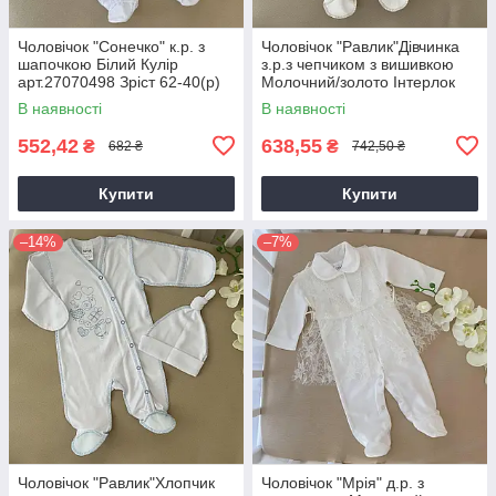
Чоловічок "Сонечко" к.р. з
Чоловічок "Равлик"Дівчинка
шапочкою Білий Кулір
з.р.з чепчиком з вишивкою
арт.27070498 Зріст 62-40(р)
Молочний/золото Інтерлок
арт.27077646 Зріст 56-38(р)
В наявності
В наявності
552,42
638,55
₴
₴
682 ₴
742,50 ₴
Купити
Купити
–14%
–7%
Чоловічок "Равлик"Хлопчик
Чоловічок "Мрія" д.р. з