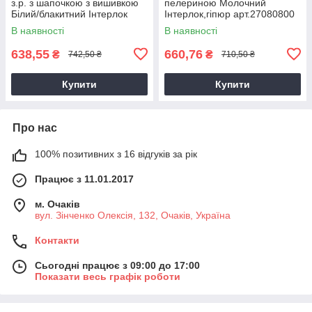
з.р. з шапочкою з вишивкою
пелериною Молочний
Білий/блакитний Інтерлок
Інтерлок,гіпюр арт.27080800
арт.27077648 Зріст 56-38(р)
Зріст 56-38(р)
В наявності
В наявності
638,55
660,76
₴
₴
742,50 ₴
710,50 ₴
Купити
Купити
Про нас
100% позитивних з 16 відгуків за рік
Працює з 11.01.2017
м. Очаків
вул. Зінченко Олексія, 132, Очаків, Україна
Контакти
Сьогодні працює з 09:00 до 17:00
Показати весь графік роботи