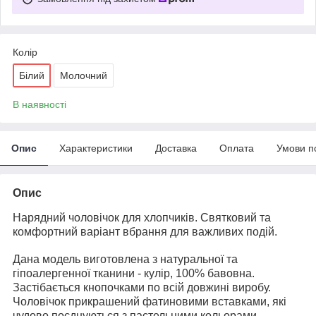
Колір
Білий
Молочний
В наявності
Опис
Характеристики
Доставка
Оплата
Умови п
Опис
Нарядний чоловічок для хлопчиків. Святковий та
комфортний варіант вбрання для важливих подій.
Дана модель виготовлена з натуральної та
гіпоалергенної тканини - кулір, 100% бавовна.
Застібається кнопочками по всій довжині виробу.
Чоловічок прикрашений фатиновими вставками, які
чудово поєднуються з пастельними кольорами.