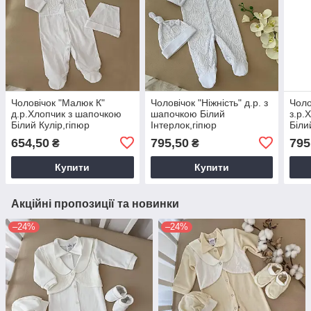
Чоловічок "Малюк К"
Чоловічок "Ніжність" д.р. з
Чоло
д.р.Хлопчик з шапочкою
шапочкою Білий
з.р.
Білий Кулір,гіпюр
Інтерлок,гіпюр
Біли
арт.27081217 Зріст 62-
арт.27081183 Зріст 62-
арт.
654,50
795,50
795
₴
₴
40(р)
40(р)
38(р
Купити
Купити
Акційні пропозиції та новинки
–24%
–24%