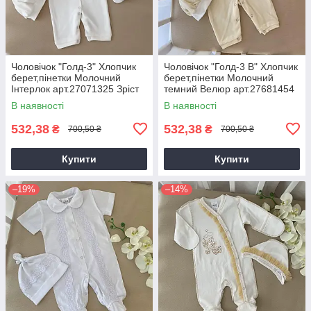
Чоловічок "Голд-3" Хлопчик
Чоловічок "Голд-3 В" Хлопчик
берет,пінетки Молочний
берет,пінетки Молочний
Інтерлок арт.27071325 Зріст
темний Велюр арт.27681454
56-38(р)
Зріст 56-38(р)
В наявності
В наявності
532,38
532,38
₴
₴
700,50 ₴
700,50 ₴
Купити
Купити
–19%
–14%