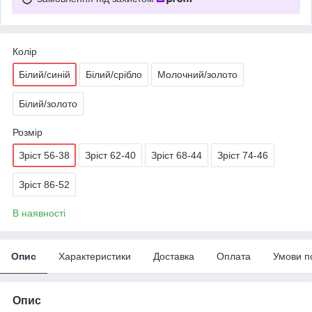
Колір
Білий/синій
Білий/срібло
Молочний/золото
Білий/золото
Розмір
Зріст 56-38
Зріст 62-40
Зріст 68-44
Зріст 74-46
Зріст 86-52
В наявності
Опис
Характеристики
Доставка
Оплата
Умови п
Опис