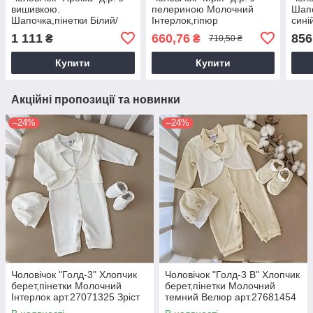
вишивкою.
пелериною Молочний
Шапо
Шапочка,пінетки Білий/
Інтерлок,гіпюр
сині
срібло Інтерлок
арт.27080800 Зріст 56-
арт.
1 111
660,76
856
₴
₴
710,50 ₴
арт.91449762 Зріст 56-
38(р)
38(р
38(р)
Купити
Купити
Акційні пропозиції та новинки
–24%
–24%
Чоловічок "Голд-3" Хлопчик
Чоловічок "Голд-3 В" Хлопчик
берет,пінетки Молочний
берет,пінетки Молочний
Інтерлок арт.27071325 Зріст
темний Велюр арт.27681454
56-38(р)
Зріст 56-38(р)