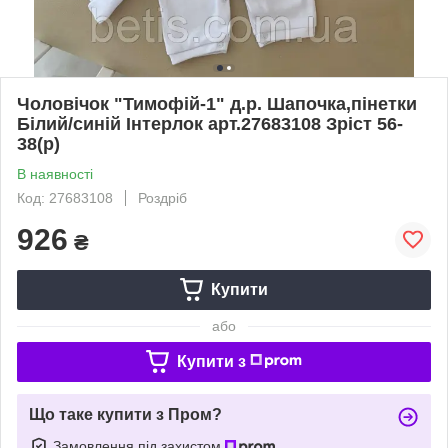
Чоловічок "Тимофій-1" д.р. Шапочка,пінетки
Білий/синій Інтерлок арт.27683108 Зріст 56-
38(р)
В наявності
Код: 27683108
Роздріб
926
₴
Купити
або
Купити з
Що таке купити з Пром?
Замовлення під захистом