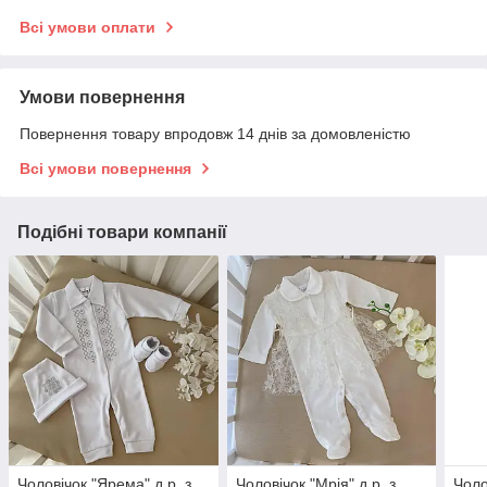
Всі умови оплати
Умови повернення
Повернення товару впродовж 14 днів за домовленістю
Всі умови повернення
Подібні товари компанії
Чоловічок "Ярема" д.р. з
Чоловічок "Мрія" д.р. з
Чоло