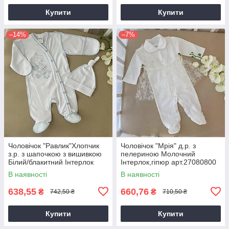
Купити
Купити
–14%
–7%
Чоловічок "Равлик"Хлопчик
Чоловічок "Мрія" д.р. з
з.р. з шапочкою з вишивкою
пелериною Молочний
Білий/блакитний Інтерлок
Інтерлок,гіпюр арт.27080800
арт.27077648 Зріст 56-38(р)
Зріст 56-38(р)
В наявності
В наявності
638,55
660,76
₴
₴
742,50 ₴
710,50 ₴
Купити
Купити