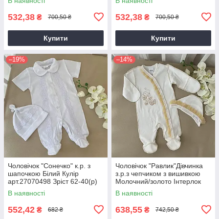
В наявності
В наявності
532,38
532,38
₴
₴
700,50 ₴
700,50 ₴
Купити
Купити
–19%
–14%
Чоловічок "Сонечко" к.р. з
Чоловічок "Равлик"Дівчинка
шапочкою Білий Кулір
з.р.з чепчиком з вишивкою
арт.27070498 Зріст 62-40(р)
Молочний/золото Інтерлок
арт.27077646 Зріст 56-38(р)
В наявності
В наявності
552,42
638,55
₴
₴
682 ₴
742,50 ₴