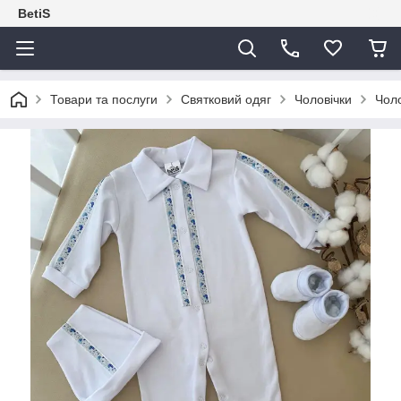
BetiS
Товари та послуги
Святковий одяг
Чоловічки
Чоло