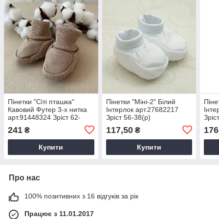
Пінетки "Сіті пташка"
Пінетки "Міні-2" Білий
Піне
Кавовий Футер 3-х нитка
Інтерлок арт.27682217
Інте
арт.91448324 Зріст 62-
Зріст 56-38(р)
Зріс
40(р)
241
117,50
176
₴
₴
Купити
Купити
Про нас
100% позитивних з 16 відгуків за рік
Працює з 11.01.2017