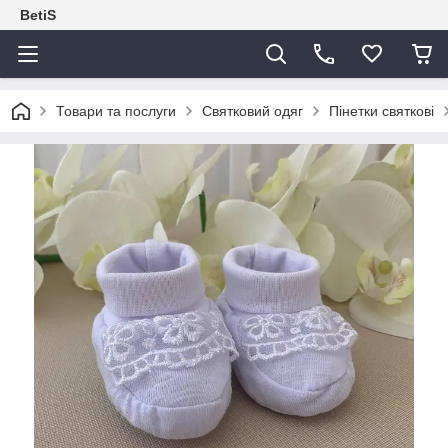
BetiS
Товари та послуги
Святковий одяг
Пінетки святкові