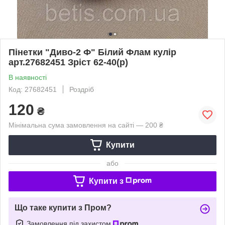
Пінетки "Диво-2 Ф" Білий Флам кулір
арт.27682451 Зріст 62-40(р)
В наявності
Код: 27682451
Роздріб
120
₴
Мінімальна сума замовлення на сайті — 200 ₴
Купити
або
Купити з
Що таке купити з Пром?
Замовлення під захистом