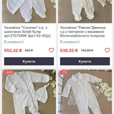
Чоловічок "Сонечко" к.р. з
Чоловічок "Равлик"Дівчинка
шапочкою Білий Кулір
з.р.з чепчиком з вишивкою
арт.27070498 Зріст 62-40(р)
Молочний/золото Інтерлок
арт.27077646 Зріст 56-38(р)
В наявності
В наявності
552,42
638,55
₴
₴
682 ₴
742,50 ₴
Купити
Купити
–14%
–7%