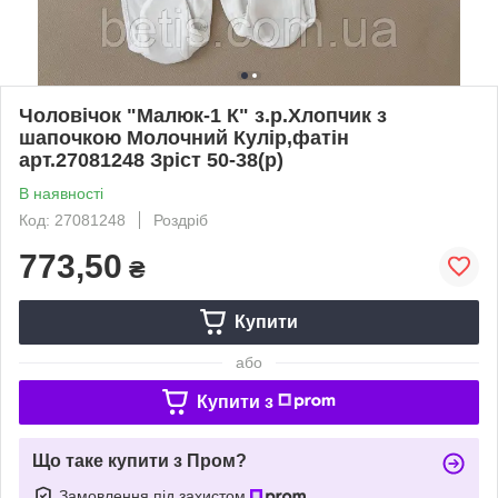
Чоловічок "Малюк-1 К" з.р.Хлопчик з
шапочкою Молочний Кулір,фатін
арт.27081248 Зріст 50-38(р)
В наявності
Код: 27081248
Роздріб
773,50
₴
Купити
або
Купити з
Що таке купити з Пром?
Замовлення під захистом