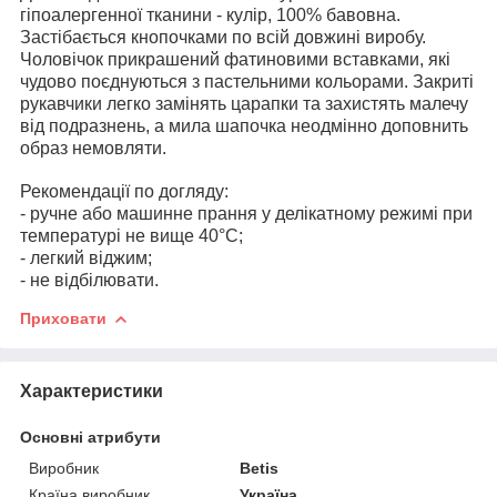
гіпоалергенної тканини - кулір, 100% бавовна.
Застібається кнопочками по всій довжині виробу.
Чоловічок прикрашений фатиновими вставками, які
чудово поєднуються з пастельними кольорами. Закриті
рукавчики легко замінять царапки та захистять малечу
від подразнень, а мила шапочка неодмінно доповнить
образ немовляти.
Рекомендації по догляду:
- ручне або машинне прання у делікатному режимі при
температурі не вище 40°С;
- легкий віджим;
- не відбілювати.
Приховати
Характеристики
Основні атрибути
Виробник
Betis
Країна виробник
Україна