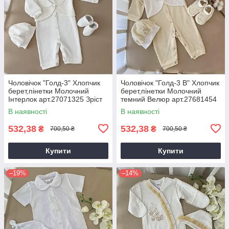
Чоловічок "Голд-3" Хлопчик
Чоловічок "Голд-3 В" Хлопчик
берет,пінетки Молочний
берет,пінетки Молочний
Інтерлок арт.27071325 Зріст
темний Велюр арт.27681454
56-38(р)
Зріст 56-38(р)
В наявності
В наявності
532,38
532,38
₴
₴
700,50 ₴
700,50 ₴
Купити
Купити
–19%
–14%