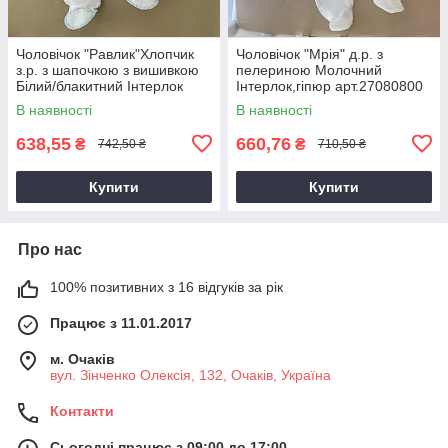
Чоловічок "Равлик"Хлопчик
Чоловічок "Мрія" д.р. з
з.р. з шапочкою з вишивкою
пелериною Молочний
Білий/блакитний Інтерлок
Інтерлок,гіпюр арт.27080800
арт.27077648 Зріст 56-38(р)
Зріст 56-38(р)
В наявності
В наявності
638,55
660,76
₴
₴
742,50 ₴
710,50 ₴
Купити
Купити
Про нас
100% позитивних з 16 відгуків за рік
Працює з 11.01.2017
м. Очаків
вул. Зінченко Олексія, 132, Очаків, Україна
Контакти
Сьогодні працює з 09:00 до 17:00