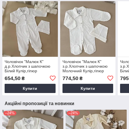
Чоловічок "Малюк К"
Чоловічок "Малюк К"
Чоло
д.р.Хлопчик з шапочкою
з.р.Хлопчик з шапочкою
з.р.
Білий Кулір,гіпюр
Молочний Кулір,гіпюр
Біли
арт.27081217 Зріст 62-
арт.27081218 Зріст 50-
арт.
654,50
774,50
795
₴
₴
40(р)
38(р)
38(р
Купити
Купити
Акційні пропозиції та новинки
–24%
–24%