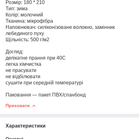
Розмір: 180 * 210
Тип: зима
Колір: молочний
Тканина: мікрофібра
Наповнювач: силіконізоване волокно, замінник
лебединого пуху
Щільність: 500 г/м2
Догляд:
делікатне прання при 40С
легка хімчистка
не прасувати
не відбілювати
сушити при середній температурі
Паковання — пакет ПВХ/спанбонд
Приховати
Характеристики
Основні