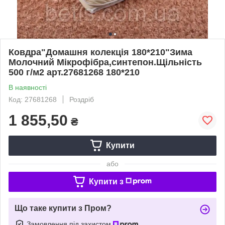
Ковдра"Домашня колекція 180*210"Зима
Молочний Мікрофібра,синтепон.Щільність
500 г/м2 арт.27681268 180*210
В наявності
Код: 27681268
Роздріб
1 855,50
₴
Купити
або
Купити з
Що таке купити з Пром?
Замовлення під захистом