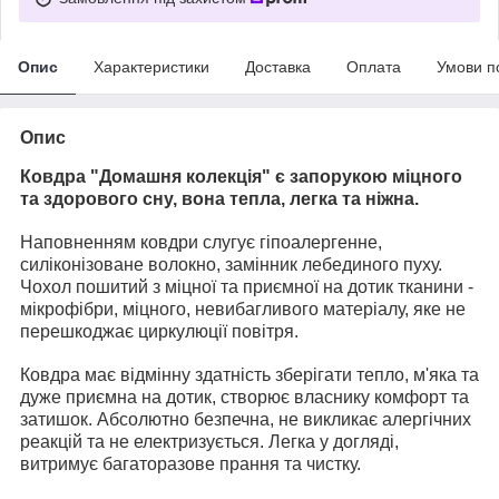
Опис
Характеристики
Доставка
Оплата
Умови п
Опис
Ковдра "Домашня колекція" є запорукою міцного
та здорового сну, вона тепла, легка та ніжна.
Наповненням ковдри слугує гіпоалергенне,
силіконізоване волокно, замінник лебединого пуху.
Чохол пошитий з міцної та приємної на дотик тканини -
мікрофібри, міцного, невибагливого матеріалу, яке не
перешкоджає циркулюції повітря.
Ковдра має відмінну здатність зберігати тепло, м'яка та
дуже приємна на дотик, створює власнику комфорт та
затишок. Абсолютно безпечна, не викликає алергічних
реакцій та не електризується. Легка у догляді,
витримує багаторазове прання та чистку.