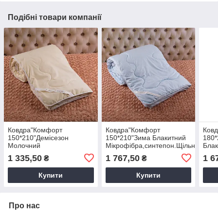
Подібні товари компанії
Ковдра"Комфорт
Ковдра"Комфорт
Ков
150*210"Демісезон
150*210"Зима Блакитний
180*
Молочний
Мікрофібра,синтепон.Щільність
Блак
Мікрофібра,синтепон.Щільність
500 г/м2 арт.27082409
Мікр
1 335,50
1 767,50
1 6
₴
₴
300 г/м2 арт.27081894
150*210 см.(р)
300 
150*210 см.(р)
180*
Купити
Купити
Про нас