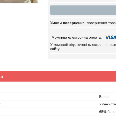
повернення това
У компанії підключені електронні пла
сайту.
ки
Bonito
к
Узбекист
65% баво