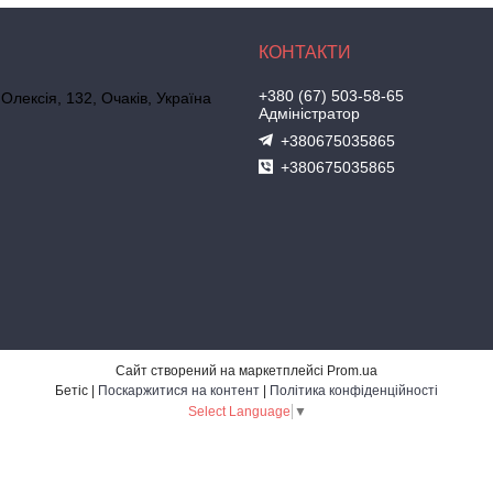
+380 (67) 503-58-65
 Олексія, 132, Очаків, Україна
Адміністратор
+380675035865
+380675035865
Сайт створений на маркетплейсі
Prom.ua
Бетіс |
Поскаржитися на контент
|
Політика конфіденційності
Select Language
▼