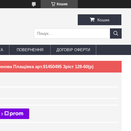
Кошик
Кошик
ТА
ПОВЕРНЕННЯ
ДОГОВІР ОФЕРТИ
нова Плащівка арт.91450495 Зріст 128-60(р)
 з