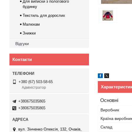
Для виписки з пологового
будинку
Текстиль для дорослих
Малюкам
Знижки
Відгуки
Контакти
+380 (67) 503-58-65
Характеристи
Адміністратор
Основні
+380675035865
+380675035865
Виробник
Країна виробни
Склад
вул. Зінченко Олексія, 132, Очаків,