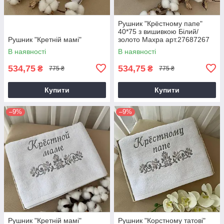
Рушник "Крёстному папе"
40*75 з вишивкою Білий/
Рушник "Кретній мамі"
золото Махра арт.27687267
40*75 см.(р)
В наявності
В наявності
534,75
534,75
₴
₴
775 ₴
775 ₴
Купити
Купити
–9%
–9%
Рушник "Кретній мамі"
Рушник "Корстному татові"