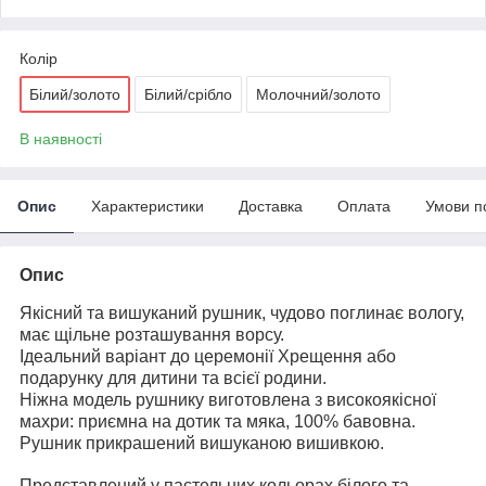
Колір
Білий/золото
Білий/срібло
Молочний/золото
В наявності
Опис
Характеристики
Доставка
Оплата
Умови п
Опис
Якісний та вишуканий рушник, чудово поглинає вологу,
має щільне розташування ворсу.
Ідеальний варіант до церемонії Хрещення або
подарунку для дитини та всієї родини.
Ніжна модель рушнику виготовлена з високоякісної
махри: приємна на дотик та мяка, 100% бавовна.
Рушник прикрашений вишуканою вишивкою.
Представлений у пастельних кольорах білого та