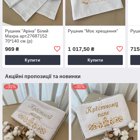
Рушник "Аріна" Білий
Рушник "Моє хрещення"
Рушн
Махра арт.27687152
70*140 см.(р)
969
1 017,50
715
₴
₴
Купити
Купити
Акційні пропозиції та новинки
–31%
–31%