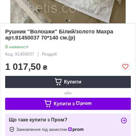
Рушник "Волошки" Білий/золото Махра
арт.91450037 70*140 см.(р)
В наявності
Код: 91450037
Роздріб
1 017,50
₴
Купити
або
Купити з
Що таке купити з Пром?
Замовлення під захистом