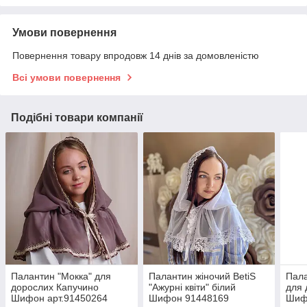
Умови повернення
Повернення товару впродовж 14 днів за домовленістю
Всі умови повернення
Подібні товари компанії
Палантин "Мокка" для
Палантин жіночий BetiS
Пала
дорослих Капучино
"Ажурні квіти" білий
для 
Шифон арт.91450264
Шифон 91448169
Шиф