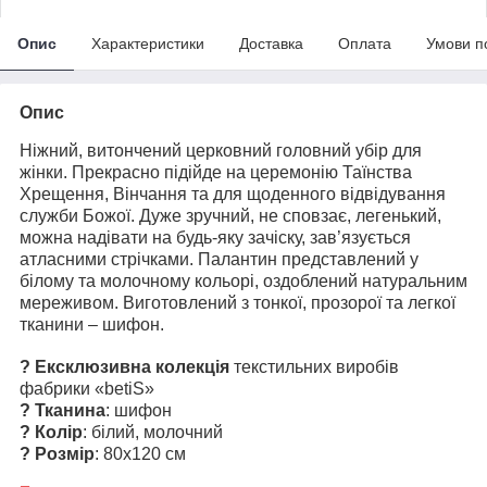
Опис
Характеристики
Доставка
Оплата
Умови п
Опис
Ніжний, витончений церковний головний убір для
жінки. Прекрасно підійде на церемонію Таїнства
Хрещення, Вінчання та для щоденного відвідування
служби Божої. Дуже зручний, не сповзає, легенький,
можна надівати на будь-яку зачіску, зав’язується
атласними стрічками. Палантин представлений у
білому та молочному кольорі, оздоблений натуральним
мереживом. Виготовлений з тонкої, прозорої та легкої
тканини – шифон.
? Ексклюзивна колекція
текстильних виробів
фабрики «betiS»
? Тканина
: шифон
? Колір
: білий, молочний
? Розмір
: 80х120 см