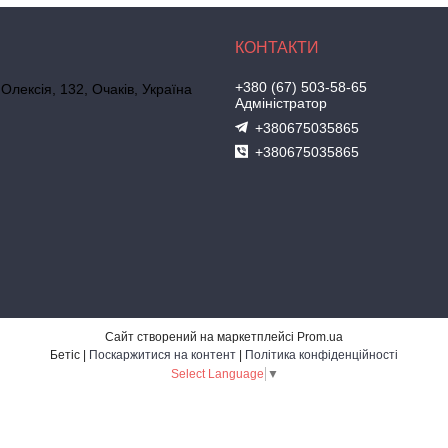
+380 (67) 503-58-65
 Олексія, 132, Очаків, Україна
Адміністратор
+380675035865
+380675035865
Сайт створений на маркетплейсі
Prom.ua
Бетіс |
Поскаржитися на контент
|
Політика конфіденційності
Select Language
▼